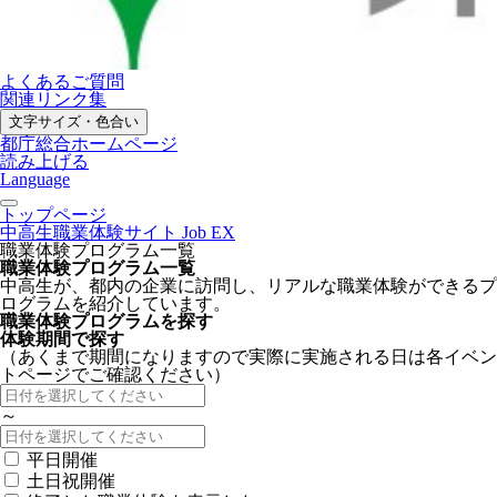
よくあるご質問
関連リンク集
文字サイズ・色合い
都庁総合ホームページ
読み上げる
Language
トップページ
中高生職業体験サイト Job EX
職業体験プログラム一覧
職業体験プログラム一覧
中高生が、都内の企業に訪問し、リアルな職業体験ができるプ
ログラムを紹介しています。
職業体験プログラムを探す
体験期間で探す
（あくまで期間になりますので実際に実施される日は各イベン
トページでご確認ください）
～
平日開催
土日祝開催