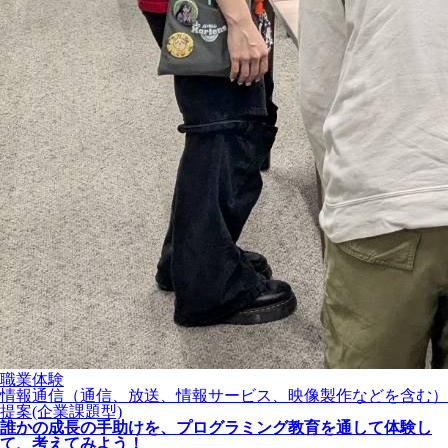
職業体験
情報通信（通信、放送、情報サービス、映像製作などを含む）
提案(企業課題型)
誰かの成長の手助けを、プログラミング教育を通して体験し
て、考えてみよう！