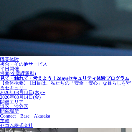
職業体験
複合・その他サービス
平日開催
提案(企業課題型)
見て・触れて・考えよう！2daysセキュリティ体験プログラム
【全体概要】 1日目は、私たちの「安全・安心」な暮らしを守
るセキュリ...
2026年08月13日(木)〜
2026年08月14日(金)
開催エリア
港区、渋谷区
開催場所
Connect Base Akasaka
主催
セコム株式会社