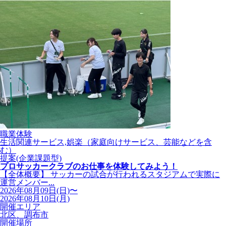
職業体験
生活関連サービス,娯楽（家庭向けサービス、芸能などを含
む）
提案(企業課題型)
プロサッカークラブのお仕事を体験してみよう！
【全体概要】 サッカーの試合が行われるスタジアムで実際に
運営メンバー...
2026年08月09日(日)〜
2026年08月10日(月)
開催エリア
北区、調布市
開催場所