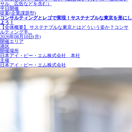
サル、広告などを含む）
平日開催
提案(企業課題型)
コンサルティングとレゴで実現！サステナブルな東京を形にし
よう！
【全体概要】 サステナブルな東京とはどういう姿か？コンサ
ルティング手...
2026年08月10日(月)
開催エリア
港区
開催場所
日本アイ・ビー・エム株式会社 本社
主催
日本アイ・ビー・エム株式会社