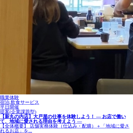
職業体験
宿泊,飲食サービス
平日開催
提案(企業課題型)
【新丸の内店】大戸屋の仕事を体験しよう！ ― お店で働い
て、地域に愛される理由を考えよう ―
【全体概要】 店舗実務体験（仕込み・配膳）＋「地域に愛さ
れるお店」を...