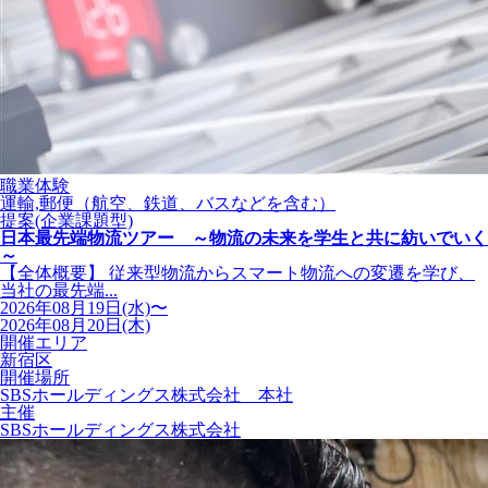
職業体験
運輸,郵便（航空、鉄道、バスなどを含む）
提案(企業課題型)
日本最先端物流ツアー ～物流の未来を学生と共に紡いでいく
～
【全体概要】 従来型物流からスマート物流への変遷を学び、
当社の最先端...
2026年08月19日(水)〜
2026年08月20日(木)
開催エリア
新宿区
開催場所
SBSホールディングス株式会社 本社
主催
SBSホールディングス株式会社