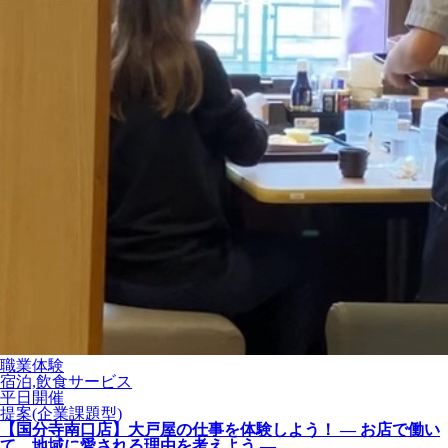
職業体験
宿泊,飲食サービス
平日開催
提案(企業課題型)
【国分寺南口店】大戸屋の仕事を体験しよう！ ― お店で働い
て、地域に愛される理由を考えよう ―