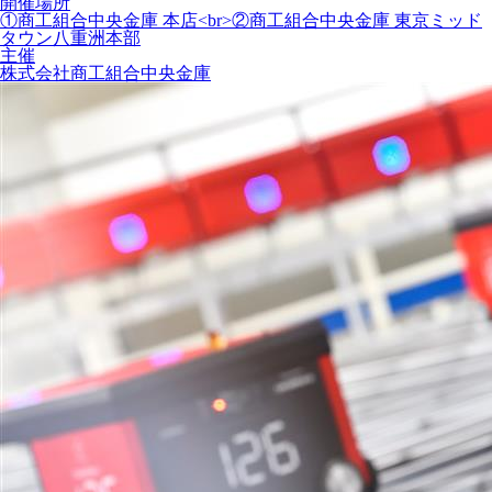
開催場所
①商工組合中央金庫 本店<br>②商工組合中央金庫 東京ミッド
タウン八重洲本部
主催
株式会社商工組合中央金庫