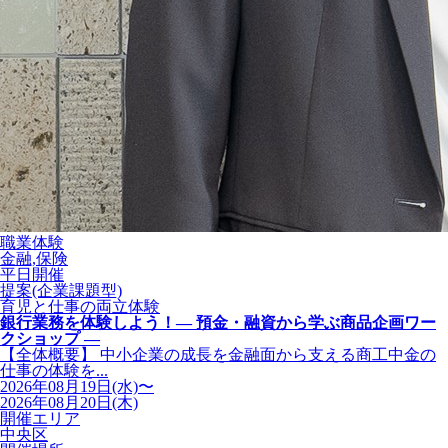
職業体験
金融,保険
平日開催
提案(企業課題型)
育児と仕事の両立体験
銀行業務を体験しよう！― 預金・融資から学ぶ商品企画ワー
クショップ ―
【全体概要】 中小企業の成長を金融面から支える商工中金の
仕事の体験を...
2026年08月19日(水)〜
2026年08月20日(木)
開催エリア
中央区