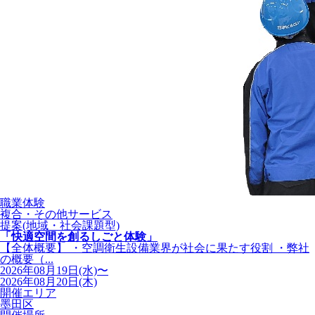
職業体験
複合・その他サービス
提案(地域・社会課題型)
「快適空間を創るしごと体験」
【全体概要】 ・空調衛生設備業界が社会に果たす役割 ・弊社
の概要（...
2026年08月19日(水)〜
2026年08月20日(木)
開催エリア
墨田区