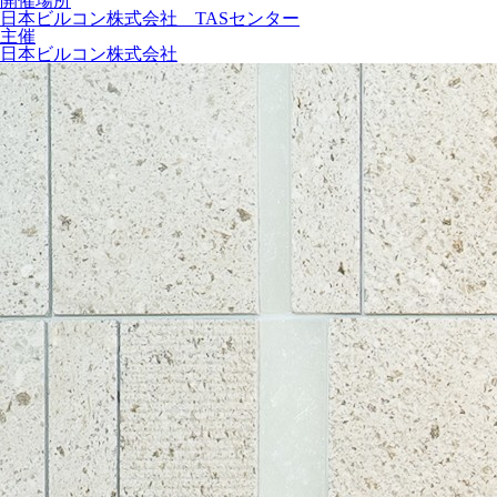
開催場所
日本ビルコン株式会社 TASセンター
主催
日本ビルコン株式会社