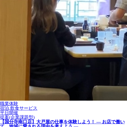
職業体験
宿泊,飲食サービス
平日開催
提案(企業課題型)
【国分寺南口店】大戸屋の仕事を体験しよう！ ― お店で働い
て、地域に愛される理由を考えよう ―