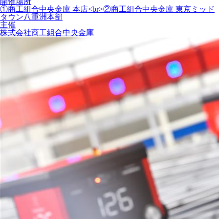
開催場所
①商工組合中央金庫 本店<br>②商工組合中央金庫 東京ミッド
タウン八重洲本部
主催
株式会社商工組合中央金庫