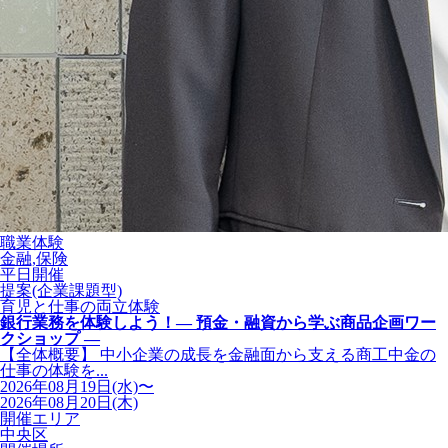
職業体験
金融,保険
平日開催
提案(企業課題型)
育児と仕事の両立体験
銀行業務を体験しよう！― 預金・融資から学ぶ商品企画ワー
クショップ ―
【全体概要】 中小企業の成長を金融面から支える商工中金の
仕事の体験を...
2026年08月19日(水)〜
2026年08月20日(木)
開催エリア
中央区