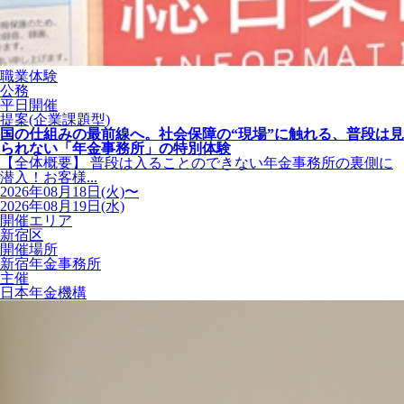
職業体験
公務
平日開催
提案(企業課題型)
国の仕組みの最前線へ。社会保障の“現場”に触れる、普段は見
られない「年金事務所」の特別体験
【全体概要】 普段は入ることのできない年金事務所の裏側に
潜入！お客様...
2026年08月18日(火)〜
2026年08月19日(水)
開催エリア
新宿区
開催場所
新宿年金事務所
主催
日本年金機構