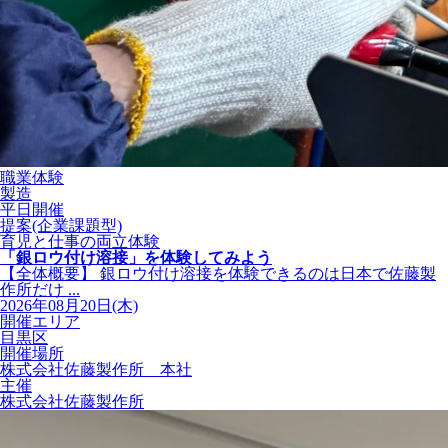
職業体験
製造
平日開催
提案(企業課題型)
育児と仕事の両立体験
「銀ロウ付け溶接」を体験してみよう
【全体概要】 銀ロウ付け溶接を体験できるのは日本で佐藤製
作所だけ ...
2026年08月20日(木)
開催エリア
目黒区
開催場所
株式会社佐藤製作所 本社
主催
株式会社佐藤製作所