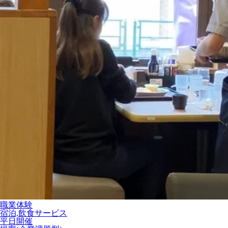
職業体験
宿泊,飲食サービス
平日開催