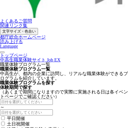
よくあるご質問
関連リンク集
文字サイズ・色合い
都庁総合ホームページ
読み上げる
Language
トップページ
中高生職業体験サイト Job EX
職業体験プログラム一覧
職業体験プログラム一覧
中高生が、都内の企業に訪問し、リアルな職業体験ができるプ
ログラムを紹介しています。
職業体験プログラムを探す
体験期間で探す
（あくまで期間になりますので実際に実施される日は各イベン
トページでご確認ください）
～
平日開催
土日祝開催