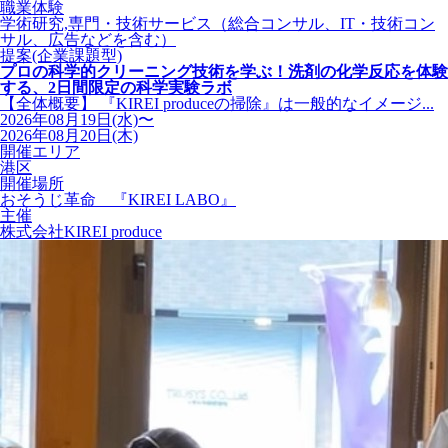
職業体験
学術研究,専門・技術サービス（総合コンサル、IT・技術コン
サル、広告などを含む）
提案(企業課題型)
プロの科学的クリーニング技術を学ぶ！洗剤の化学反応を体験
する、2日間限定の科学実験ラボ
【全体概要】 『KIREI produceの掃除』は一般的なイメージ...
2026年08月19日(水)〜
2026年08月20日(木)
開催エリア
港区
開催場所
おそうじ革命 『KIREI LABO』
主催
株式会社KIREI produce