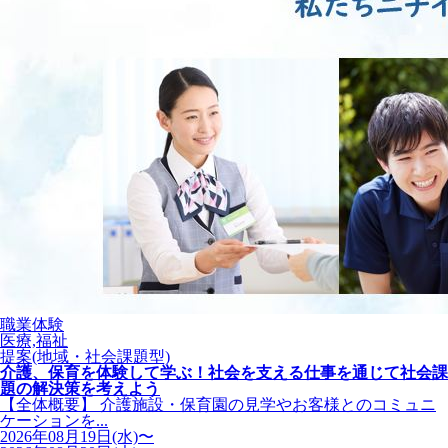
職業体験
医療,福祉
提案(地域・社会課題型)
介護、保育を体験して学ぶ！社会を支える仕事を通じて社会課
題の解決策を考えよう
【全体概要】 介護施設・保育園の見学やお客様とのコミュニ
ケーションを...
2026年08月19日(水)〜