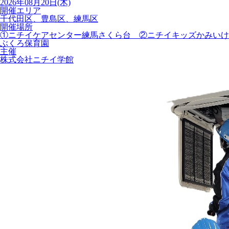
2026年08月20日(木)
開催エリア
千代田区、豊島区、練馬区
開催場所
①ニチイケアセンター練馬さくら台 ②ニチイキッズかみいけ
ぶくろ保育園
主催
株式会社ニチイ学館