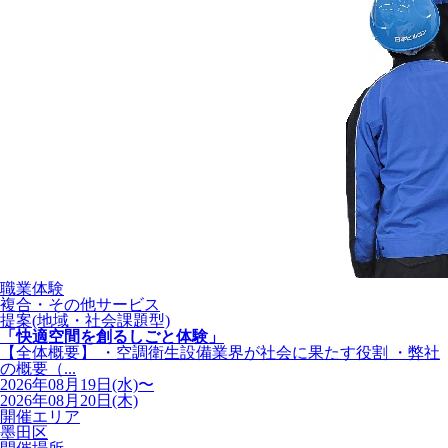
職業体験
複合・その他サービス
提案(地域・社会課題型)
「快適空間を創るしごと体験」
【全体概要】 ・空調衛生設備業界が社会に果たす役割 ・弊社
の概要（...
2026年08月19日(水)〜
2026年08月20日(木)
開催エリア
墨田区