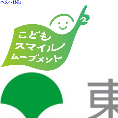
本文へ移動