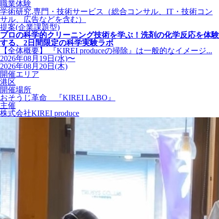
職業体験
学術研究,専門・技術サービス（総合コンサル、IT・技術コン
サル、広告などを含む）
提案(企業課題型)
プロの科学的クリーニング技術を学ぶ！洗剤の化学反応を体験
する、2日間限定の科学実験ラボ
【全体概要】 『KIREI produceの掃除』は一般的なイメージ...
2026年08月19日(水)〜
2026年08月20日(木)
開催エリア
港区
開催場所
おそうじ革命 『KIREI LABO』
主催
株式会社KIREI produce