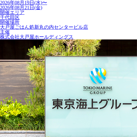
2026年08月19日(水)〜
2026年08月21日(金)
開催エリア
千代田区
開催場所
大戸屋ごはん処新丸の内センタービル店
主催
株式会社大戸屋ホールディングス