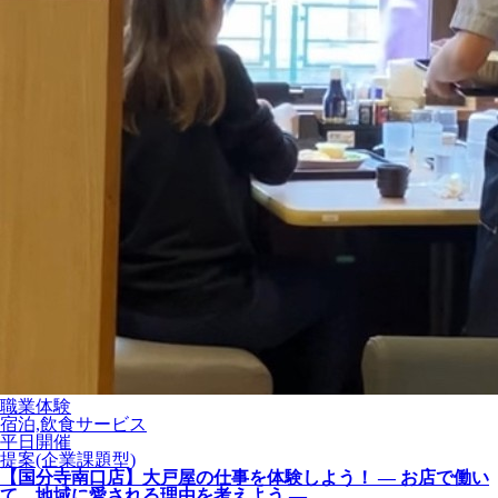
職業体験
宿泊,飲食サービス
平日開催
提案(企業課題型)
【国分寺南口店】大戸屋の仕事を体験しよう！ ― お店で働い
て、地域に愛される理由を考えよう ―