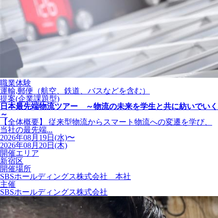
職業体験
運輸,郵便（航空、鉄道、バスなどを含む）
提案(企業課題型)
日本最先端物流ツアー ～物流の未来を学生と共に紡いでいく
～
【全体概要】 従来型物流からスマート物流への変遷を学び、
当社の最先端...
2026年08月19日(水)〜
2026年08月20日(木)
開催エリア
新宿区
開催場所
SBSホールディングス株式会社 本社
主催
SBSホールディングス株式会社