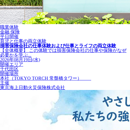
職業体験
金融,保険
平日開催
育児と仕事の両立体験
損害保険会社の仕事体験および仕事とライフの両立体験
【全体概要】 この体験では損害保険会社の仕事や保険がなぜ
必要かを学ぶ...
2026年08月19日(水)
開催エリア
千代田区
開催場所
本社（TOKYO TORCH 常盤橋タワー）
主催
東京海上日動火災保険株式会社