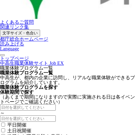
よくあるご質問
関連リンク集
文字サイズ・色合い
都庁総合ホームページ
読み上げる
Language
トップページ
中高生職業体験サイト Job EX
職業体験プログラム一覧
職業体験プログラム一覧
中高生が、都内の企業に訪問し、リアルな職業体験ができるプ
ログラムを紹介しています。
職業体験プログラムを探す
体験期間で探す
（あくまで期間になりますので実際に実施される日は各イベン
トページでご確認ください）
～
平日開催
土日祝開催