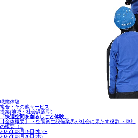
職業体験
複合・その他サービス
提案(地域・社会課題型)
「快適空間を創るしごと体験」
【全体概要】 ・空調衛生設備業界が社会に果たす役割 ・弊社
の概要（...
2026年08月19日(水)〜
2026年08月20日(木)