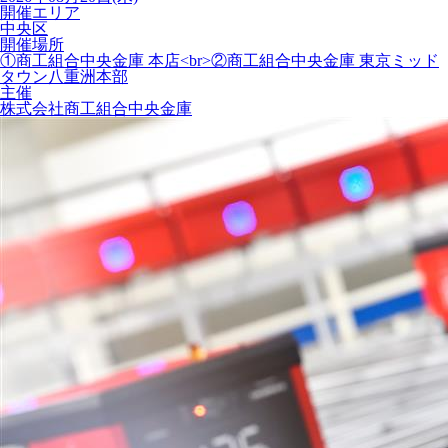
開催エリア
中央区
開催場所
①商工組合中央金庫 本店<br>②商工組合中央金庫 東京ミッド
タウン八重洲本部
主催
株式会社商工組合中央金庫