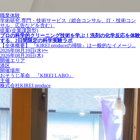
職業体験
学術研究,専門・技術サービス（総合コンサル、IT・技術コン
サル、広告などを含む）
提案(企業課題型)
プロの科学的クリーニング技術を学ぶ！洗剤の化学反応を体験
する、2日間限定の科学実験ラボ
【全体概要】 『KIREI produceの掃除』は一般的なイメージ...
2026年08月19日(水)〜
2026年08月20日(木)
開催エリア
港区
開催場所
おそうじ革命 『KIREI LABO』
主催
株式会社KIREI produce