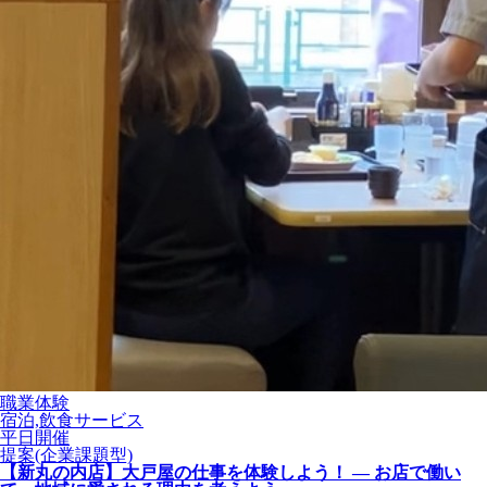
職業体験
宿泊,飲食サービス
平日開催
提案(企業課題型)
【新丸の内店】大戸屋の仕事を体験しよう！ ― お店で働い