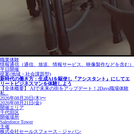
職業体験
情報通信（通信、放送、情報サービス、映像製作などを含む）
平日開催
提案(地域・社会課題型)
新時代の働き方：生成AIを駆使し『アシスタント』にしてエ
リートビジネスマンを体験しよう
【全体概要】 AIで未来の街をアップデート！2Days職場体験
私...
2026年08月20日(木)〜
2026年08月21日(金)
開催エリア
千代田区
開催場所
Salesforce Tower
主催
株式会社セールスフォース・ジャパン