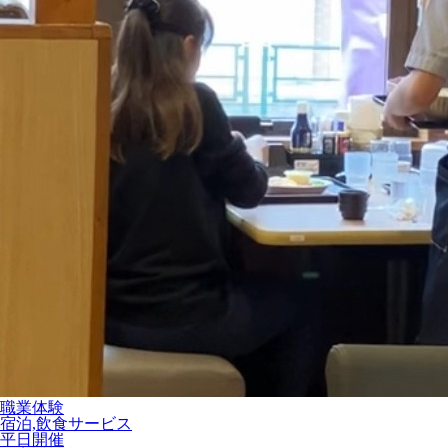
職業体験
宿泊,飲食サービス
平日開催