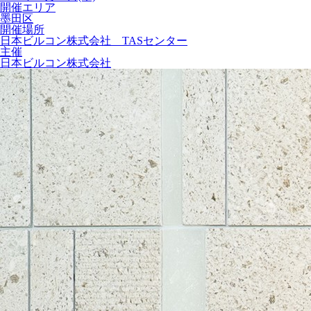
開催エリア
墨田区
開催場所
日本ビルコン株式会社 TASセンター
主催
日本ビルコン株式会社