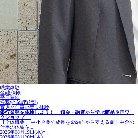
職業体験
金融,保険
平日開催
提案(企業課題型)
育児と仕事の両立体験
銀行業務を体験しよう！― 預金・融資から学ぶ商品企画ワー
クショップ ―
【全体概要】 中小企業の成長を金融面から支える商工中金の
仕事の体験を...
2026年08月19日(水)〜
2026年08月20日(木)