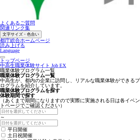
よくあるご質問
関連リンク集
文字サイズ・色合い
都庁総合ホームページ
読み上げる
Language
トップページ
中高生職業体験サイト Job EX
職業体験プログラム一覧
職業体験プログラム一覧
中高生が、都内の企業に訪問し、リアルな職業体験ができるプ
ログラムを紹介しています。
職業体験プログラムを探す
体験期間で探す
（あくまで期間になりますので実際に実施される日は各イベン
トページでご確認ください）
～
平日開催
土日祝開催