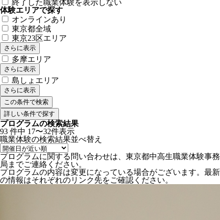
終了した職業体験を表示しない
体験エリアで探す
オンラインあり
東京都全域
東京23区エリア
さらに表示
多摩エリア
さらに表示
島しょエリア
さらに表示
詳しい条件で探す
プログラムの検索結果
93
件中
17〜32件表示
職業体験の検索結果
並べ替え
プログラムに関する問い合わせは、東京都中高生職業体験事務
局までご連絡ください。
プログラムの内容は変更になっている場合がございます。最新
の情報はそれぞれのリンク先をご確認ください。