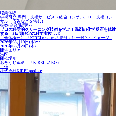
職業体験
学術研究,専門・技術サービス（総合コンサル、IT・技術コン
サル、広告などを含む）
提案(企業課題型)
プロの科学的クリーニング技術を学ぶ！洗剤の化学反応を体験
する、2日間限定の科学実験ラボ
【全体概要】 『KIREI produceの掃除』は一般的なイメージ...
2026年08月19日(水)〜
2026年08月20日(木)
開催エリア
港区
開催場所
おそうじ革命 『KIREI LABO』
主催
株式会社KIREI produce