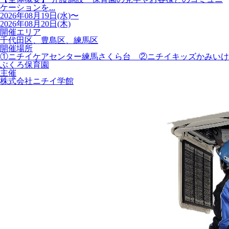
ケーションを...
2026年08月19日(水)〜
2026年08月20日(木)
開催エリア
千代田区、豊島区、練馬区
開催場所
①ニチイケアセンター練馬さくら台 ②ニチイキッズかみいけ
ぶくろ保育園
主催
株式会社ニチイ学館