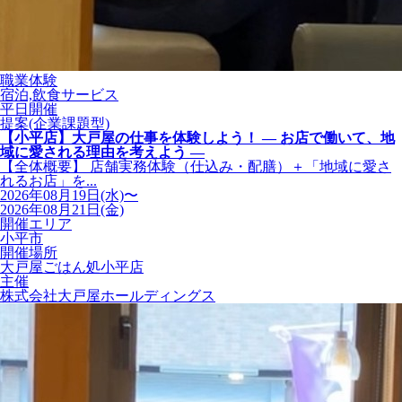
職業体験
宿泊,飲食サービス
平日開催
提案(企業課題型)
【小平店】大戸屋の仕事を体験しよう！ ― お店で働いて、地
域に愛される理由を考えよう ―
【全体概要】 店舗実務体験（仕込み・配膳）＋「地域に愛さ
れるお店」を...
2026年08月19日(水)〜
2026年08月21日(金)
開催エリア
小平市
開催場所
大戸屋ごはん処小平店
主催
株式会社大戸屋ホールディングス