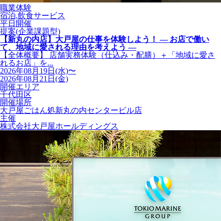
職業体験
宿泊,飲食サービス
平日開催
提案(企業課題型)
【新丸の内店】大戸屋の仕事を体験しよう！ ― お店で働い
て、地域に愛される理由を考えよう ―
【全体概要】 店舗実務体験（仕込み・配膳）＋「地域に愛さ
れるお店」を...
2026年08月19日(水)〜
2026年08月21日(金)
開催エリア
千代田区
開催場所
大戸屋ごはん処新丸の内センタービル店
主催
株式会社大戸屋ホールディングス