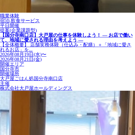
職業体験
宿泊,飲食サービス
平日開催
提案(企業課題型)
【国分寺南口店】大戸屋の仕事を体験しよう！ ― お店で働い
て、地域に愛される理由を考えよう ―
【全体概要】 店舗実務体験（仕込み・配膳）＋「地域に愛さ
れるお店」を...
2026年08月19日(水)〜
2026年08月21日(金)
開催エリア
国分寺市
開催場所
大戸屋ごはん処国分寺南口店
主催
株式会社大戸屋ホールディングス