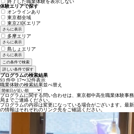
終了した職業体験を表示しない
体験エリアで探す
オンラインあり
東京都全域
東京23区エリア
さらに表示
多摩エリア
さらに表示
島しょエリア
さらに表示
詳しい条件で探す
プログラムの検索結果
93
件中
17〜32件表示
職業体験の検索結果
並べ替え
プログラムに関する問い合わせは、東京都中高生職業体験事務
局までご連絡ください。
プログラムの内容は変更になっている場合がございます。最新
の情報はそれぞれのリンク先をご確認ください。