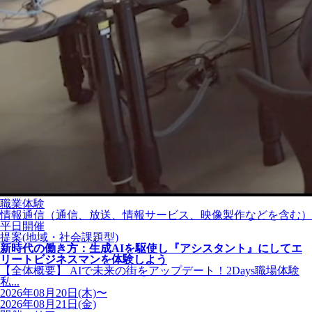
職業体験
情報通信（通信、放送、情報サービス、映像製作などを含む）
平日開催
提案(地域・社会課題型)
新時代の働き方：生成AIを駆使し『アシスタント』にしてエ
リートビジネスマンを体験しよう
【全体概要】 AIで未来の街をアップデート！2Days職場体験
私...
2026年08月20日(木)〜
2026年08月21日(金)