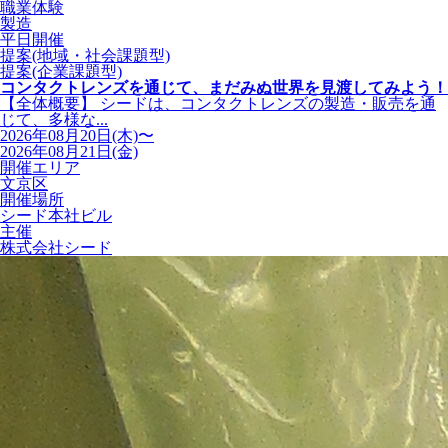
職業体験
製造
平日開催
提案(地域・社会課題型)
提案(企業課題型)
コンタクトレンズを通じて、まだみぬ世界を見渡してみよう！
【全体概要】 シードは、コンタクトレンズの製造・販売を通
じて、多様な...
2026年08月20日(木)〜
2026年08月21日(金)
開催エリア
文京区
開催場所
シード本社ビル
主催
株式会社シード