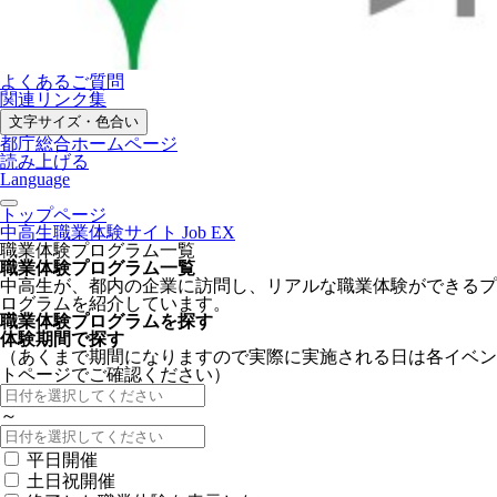
よくあるご質問
関連リンク集
文字サイズ・色合い
都庁総合ホームページ
読み上げる
Language
トップページ
中高生職業体験サイト Job EX
職業体験プログラム一覧
職業体験プログラム一覧
中高生が、都内の企業に訪問し、リアルな職業体験ができるプ
ログラムを紹介しています。
職業体験プログラムを探す
体験期間で探す
（あくまで期間になりますので実際に実施される日は各イベン
トページでご確認ください）
～
平日開催
土日祝開催