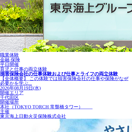
職業体験
金融,保険
平日開催
育児と仕事の両立体験
損害保険会社の仕事体験および仕事とライフの両立体験
【全体概要】 この体験では損害保険会社の仕事や保険がなぜ
必要かを学ぶ...
2026年08月19日(水)
開催エリア
千代田区
開催場所
本社（TOKYO TORCH 常盤橋タワー）
主催
東京海上日動火災保険株式会社