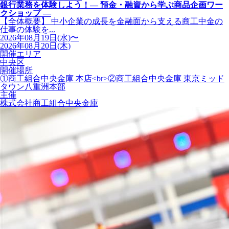
銀行業務を体験しよう！― 預金・融資から学ぶ商品企画ワー
クショップ ―
【全体概要】 中小企業の成長を金融面から支える商工中金の
仕事の体験を...
2026年08月19日(水)〜
2026年08月20日(木)
開催エリア
中央区
開催場所
①商工組合中央金庫 本店<br>②商工組合中央金庫 東京ミッド
タウン八重洲本部
主催
株式会社商工組合中央金庫