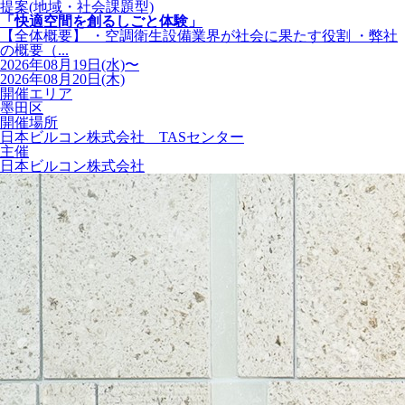
提案(地域・社会課題型)
「快適空間を創るしごと体験」
【全体概要】 ・空調衛生設備業界が社会に果たす役割 ・弊社
の概要（...
2026年08月19日(水)〜
2026年08月20日(木)
開催エリア
墨田区
開催場所
日本ビルコン株式会社 TASセンター
主催
日本ビルコン株式会社