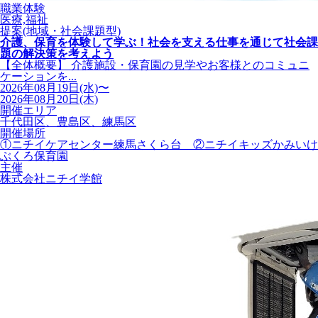
職業体験
医療,福祉
提案(地域・社会課題型)
介護、保育を体験して学ぶ！社会を支える仕事を通じて社会課
題の解決策を考えよう
【全体概要】 介護施設・保育園の見学やお客様とのコミュニ
ケーションを...
2026年08月19日(水)〜
2026年08月20日(木)
開催エリア
千代田区、豊島区、練馬区
開催場所
①ニチイケアセンター練馬さくら台 ②ニチイキッズかみいけ
ぶくろ保育園
主催
株式会社ニチイ学館