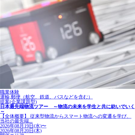
職業体験
運輸,郵便（航空、鉄道、バスなどを含む）
提案(企業課題型)
日本最先端物流ツアー ～物流の未来を学生と共に紡いでいく
～
【全体概要】 従来型物流からスマート物流への変遷を学び、
当社の最先端...
2026年08月19日(水)〜
2026年08月20日(木)