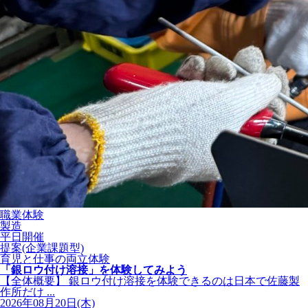
職業体験
製造
平日開催
提案(企業課題型)
育児と仕事の両立体験
「銀ロウ付け溶接」を体験してみよう
【全体概要】 銀ロウ付け溶接を体験できるのは日本で佐藤製
作所だけ ...
2026年08月20日(木)