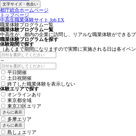
文字サイズ・色合い
都庁総合ホームページ
トップページ
中高生職業体験サイト Job EX
職業体験プログラム一覧
職業体験プログラム一覧
中高生が、都内の企業に訪問し、リアルな職業体験ができるプ
職業体験プログラムを探す
体験期間で探す
（あくまで期間になりますので実際に実施される日は各イベン
～
平日開催
土日祝開催
終了した職業体験を表示しない
体験エリアで探す
オンラインあり
東京都全域
東京23区エリア
さらに表示
多摩エリア
さらに表示
島しょエリア