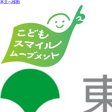
本文へ移動