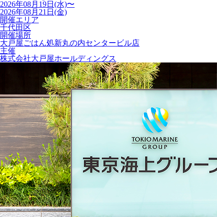
2026年08月19日(水)〜
2026年08月21日(金)
開催エリア
千代田区
開催場所
大戸屋ごはん処新丸の内センタービル店
主催
株式会社大戸屋ホールディングス