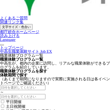
よくあるご質問
関連リンク集
文字サイズ・色合い
都庁総合ホームページ
読み上げる
Language
トップページ
中高生職業体験サイト Job EX
職業体験プログラム一覧
職業体験プログラム一覧
中高生が、都内の企業に訪問し、リアルな職業体験ができるプ
ログラムを紹介しています。
職業体験プログラムを探す
体験期間で探す
（あくまで期間になりますので実際に実施される日は各イベン
トページでご確認ください）
～
平日開催
土日祝開催