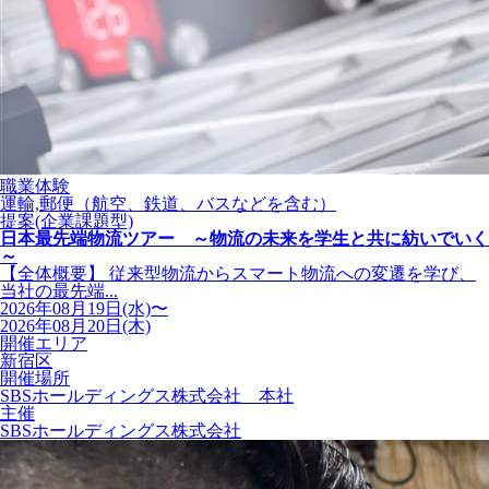
職業体験
運輸,郵便（航空、鉄道、バスなどを含む）
提案(企業課題型)
日本最先端物流ツアー ～物流の未来を学生と共に紡いでいく
～
【全体概要】 従来型物流からスマート物流への変遷を学び、
当社の最先端...
2026年08月19日(水)〜
2026年08月20日(木)
開催エリア
新宿区
開催場所
SBSホールディングス株式会社 本社
主催
SBSホールディングス株式会社