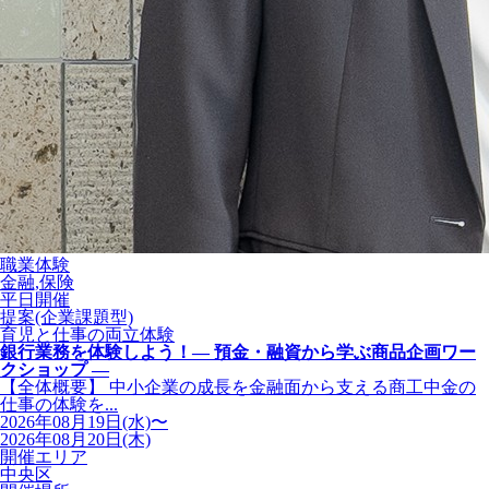
職業体験
金融,保険
平日開催
提案(企業課題型)
育児と仕事の両立体験
銀行業務を体験しよう！― 預金・融資から学ぶ商品企画ワー
クショップ ―
【全体概要】 中小企業の成長を金融面から支える商工中金の
仕事の体験を...
2026年08月19日(水)〜
2026年08月20日(木)
開催エリア
中央区