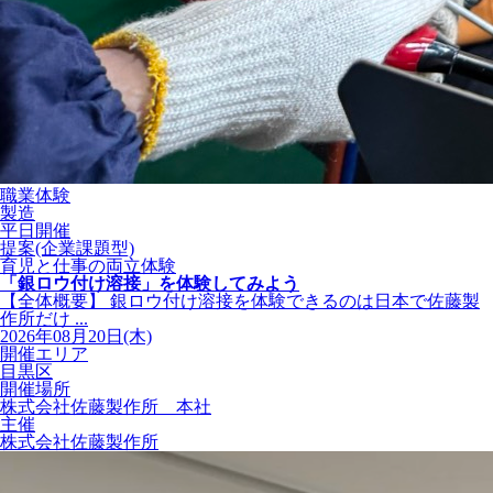
職業体験
製造
平日開催
提案(企業課題型)
育児と仕事の両立体験
「銀ロウ付け溶接」を体験してみよう
【全体概要】 銀ロウ付け溶接を体験できるのは日本で佐藤製
作所だけ ...
2026年08月20日(木)
開催エリア
目黒区
開催場所
株式会社佐藤製作所 本社
主催
株式会社佐藤製作所