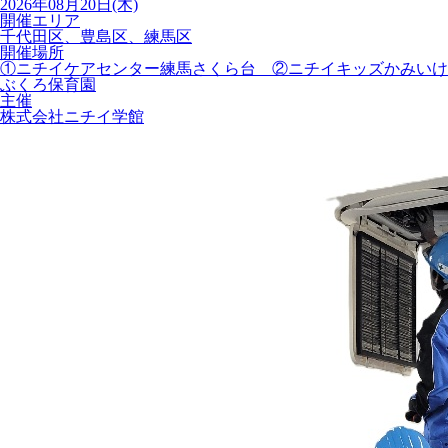
2026年08月20日(木)
開催エリア
千代田区、豊島区、練馬区
開催場所
①ニチイケアセンター練馬さくら台 ②ニチイキッズかみいけ
ぶくろ保育園
主催
株式会社ニチイ学館