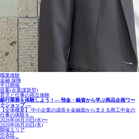
職業体験
金融,保険
平日開催
提案(企業課題型)
育児と仕事の両立体験
銀行業務を体験しよう！― 預金・融資から学ぶ商品企画ワー
クショップ ―
【全体概要】 中小企業の成長を金融面から支える商工中金の
仕事の体験を...
2026年08月19日(水)〜
2026年08月20日(木)
開催エリア
中央区