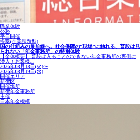
職業体験
公務
平日開催
提案(企業課題型)
国の仕組みの最前線へ。社会保障の“現場”に触れる、普段は見
られない「年金事務所」の特別体験
【全体概要】 普段は入ることのできない年金事務所の裏側に
潜入！お客様...
2026年08月18日(火)〜
2026年08月19日(水)
開催エリア
新宿区
開催場所
新宿年金事務所
主催
日本年金機構