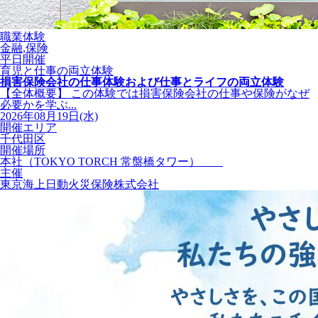
職業体験
金融,保険
平日開催
育児と仕事の両立体験
損害保険会社の仕事体験および仕事とライフの両立体験
【全体概要】 この体験では損害保険会社の仕事や保険がなぜ
必要かを学ぶ...
2026年08月19日(水)
開催エリア
千代田区
開催場所
本社（TOKYO TORCH 常盤橋タワー）
主催
東京海上日動火災保険株式会社