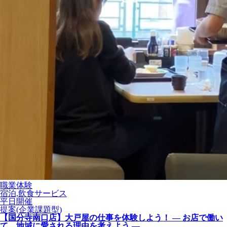
職業体験
宿泊,飲食サービス
平日開催
提案(企業課題型)
【国分寺南口店】大戸屋の仕事を体験しよう！ ― お店で働い
て、地域に愛される理由を考えよう ―