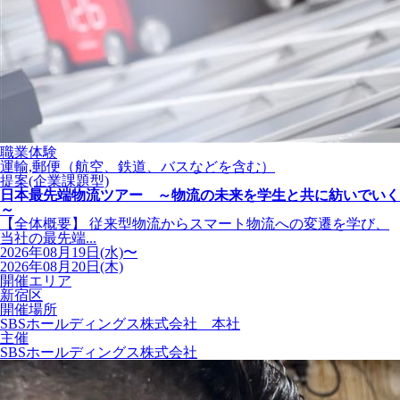
職業体験
運輸,郵便（航空、鉄道、バスなどを含む）
提案(企業課題型)
日本最先端物流ツアー ～物流の未来を学生と共に紡いでいく
～
【全体概要】 従来型物流からスマート物流への変遷を学び、
当社の最先端...
2026年08月19日(水)〜
2026年08月20日(木)
開催エリア
新宿区
開催場所
SBSホールディングス株式会社 本社
主催
SBSホールディングス株式会社