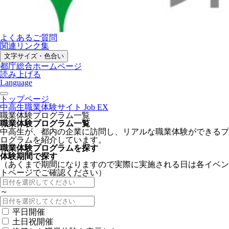
よくあるご質問
関連リンク集
文字サイズ・色合い
都庁総合ホームページ
読み上げる
Language
トップページ
中高生職業体験サイト Job EX
職業体験プログラム一覧
職業体験プログラム一覧
中高生が、都内の企業に訪問し、リアルな職業体験ができるプ
ログラムを紹介しています。
職業体験プログラムを探す
体験期間で探す
（あくまで期間になりますので実際に実施される日は各イベン
トページでご確認ください）
～
平日開催
土日祝開催