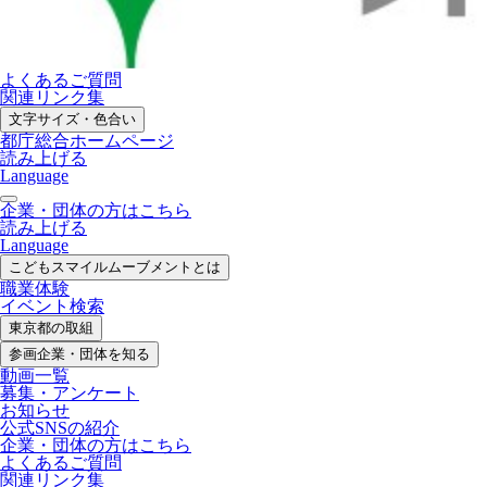
よくあるご質問
関連リンク集
文字サイズ・色合い
都庁総合ホームページ
読み上げる
Language
企業・団体の方はこちら
読み上げる
Language
こどもスマイル
ムーブメントとは
職業体験
イベント検索
東京都の取組
参画企業・
団体を知る
動画一覧
募集・
アンケート
お知らせ
公式SNS
の紹介
企業・団体の方
はこちら
よくあるご質問
関連リンク集