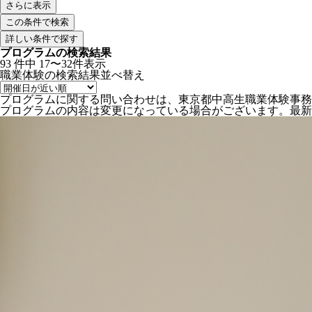
さらに表示
詳しい条件で探す
プログラムの検索結果
93
件中
17〜32件表示
職業体験の検索結果
並べ替え
プログラムに関する問い合わせは、東京都中高生職業体験事務
プログラムの内容は変更になっている場合がございます。最新