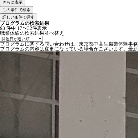
さらに表示
詳しい条件で探す
プログラムの検索結果
93
件中
17〜32件表示
職業体験の検索結果
並べ替え
プログラムに関する問い合わせは、東京都中高生職業体験事務
プログラムの内容は変更になっている場合がございます。最新