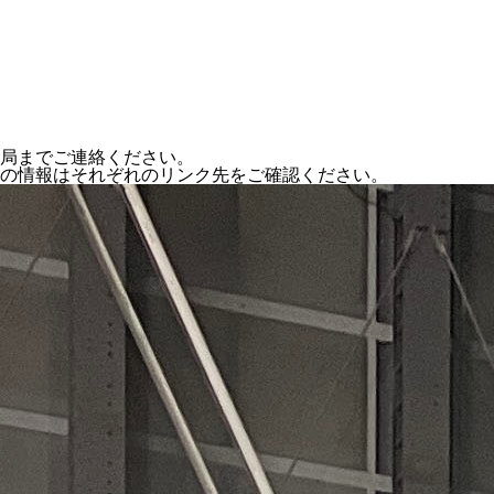
局までご連絡ください。
の情報はそれぞれのリンク先をご確認ください。