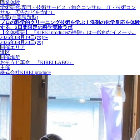
職業体験
学術研究,専門・技術サービス（総合コンサル、IT・技術コン
サル、広告などを含む）
提案(企業課題型)
プロの科学的クリーニング技術を学ぶ！洗剤の化学反応を体験
する、2日間限定の科学実験ラボ
【全体概要】 『KIREI produceの掃除』は一般的なイメージ...
2026年08月19日(水)〜
2026年08月20日(木)
開催エリア
港区
開催場所
おそうじ革命 『KIREI LABO』
主催
株式会社KIREI produce