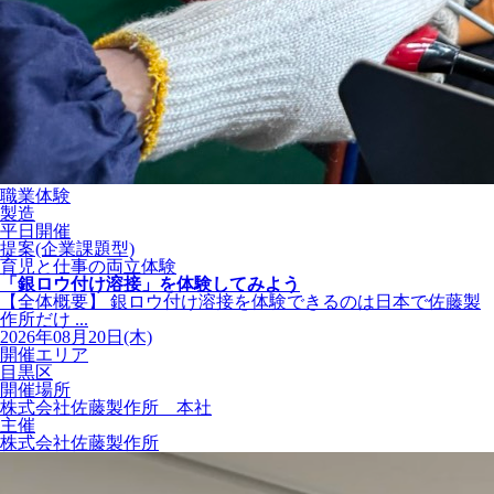
職業体験
製造
平日開催
提案(企業課題型)
育児と仕事の両立体験
「銀ロウ付け溶接」を体験してみよう
【全体概要】 銀ロウ付け溶接を体験できるのは日本で佐藤製
作所だけ ...
2026年08月20日(木)
開催エリア
目黒区
開催場所
株式会社佐藤製作所 本社
主催
株式会社佐藤製作所