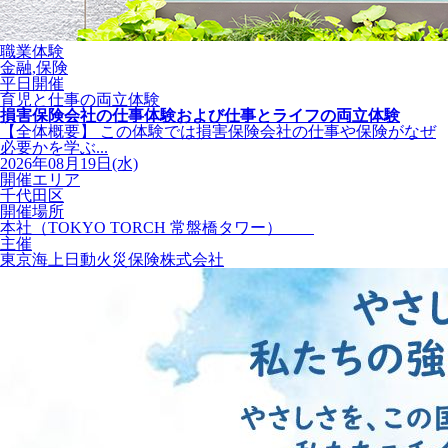
職業体験
金融,保険
平日開催
育児と仕事の両立体験
損害保険会社の仕事体験および仕事とライフの両立体験
【全体概要】 この体験では損害保険会社の仕事や保険がなぜ
必要かを学ぶ...
2026年08月19日(水)
開催エリア
千代田区
開催場所
本社（TOKYO TORCH 常盤橋タワー）
主催
東京海上日動火災保険株式会社