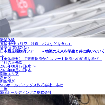
職業体験
運輸,郵便（航空、鉄道、バスなどを含む）
提案(企業課題型)
日本最先端物流ツアー ～物流の未来を学生と共に紡いでいく
～
【全体概要】 従来型物流からスマート物流への変遷を学び、
当社の最先端...
2026年08月19日(水)〜
2026年08月20日(木)
開催エリア
新宿区
開催場所
SBSホールディングス株式会社 本社
主催
SBSホールディングス株式会社