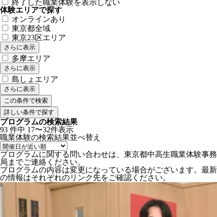
終了した職業体験を表示しない
体験エリアで探す
オンラインあり
東京都全域
東京23区エリア
さらに表示
多摩エリア
さらに表示
島しょエリア
さらに表示
詳しい条件で探す
プログラムの検索結果
93
件中
17〜32件表示
職業体験の検索結果
並べ替え
プログラムに関する問い合わせは、東京都中高生職業体験事務
局までご連絡ください。
プログラムの内容は変更になっている場合がございます。最新
の情報はそれぞれのリンク先をご確認ください。