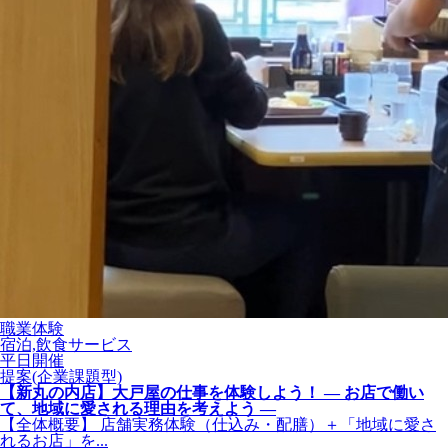
職業体験
宿泊,飲食サービス
平日開催
提案(企業課題型)
【新丸の内店】大戸屋の仕事を体験しよう！ ― お店で働い
て、地域に愛される理由を考えよう ―
【全体概要】 店舗実務体験（仕込み・配膳）＋「地域に愛さ
れるお店」を...