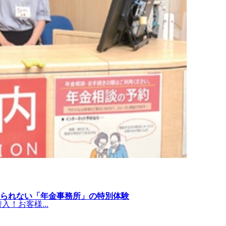
見られない「年金事務所」の特別体験
！お客様...