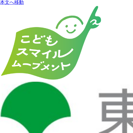
本文へ移動