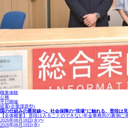
職業体験
公務
平日開催
提案(企業課題型)
国の仕組みの最前線へ。社会保障の“現場”に触れる、普段は
【全体概要】 普段は入ることのできない年金事務所の裏側に潜入
2026年08月18日(火)〜
2026年08月19日(水)