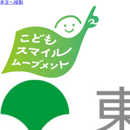
本文へ移動