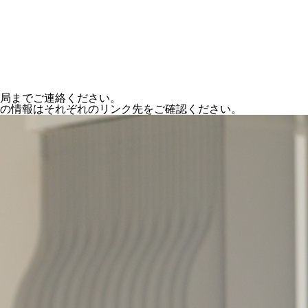
局までご連絡ください。
の情報はそれぞれのリンク先をご確認ください。