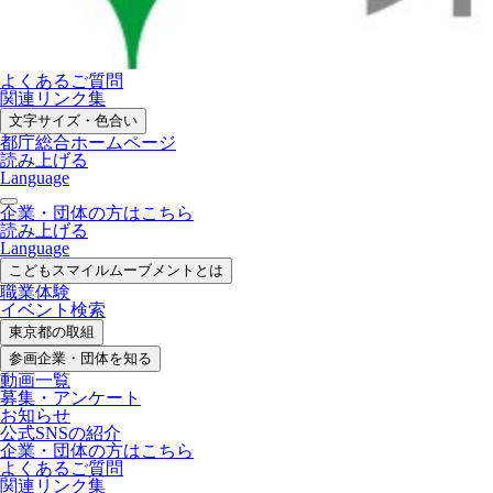
よくあるご質問
関連リンク集
文字サイズ・色合い
都庁総合ホームページ
読み上げる
Language
企業・団体の方はこちら
読み上げる
Language
こどもスマイル
ムーブメントとは
職業体験
イベント検索
東京都の取組
参画企業・
団体を知る
動画一覧
募集・
アンケート
お知らせ
公式SNS
の紹介
企業・団体の方
はこちら
よくあるご質問
関連リンク集