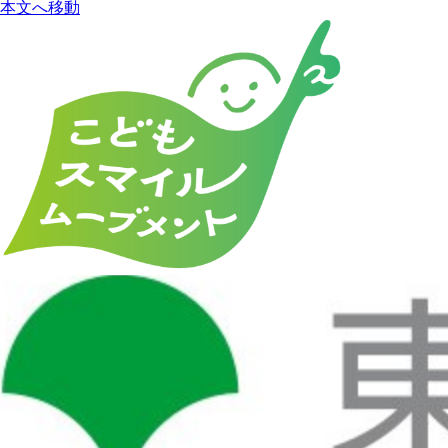
本文へ移動