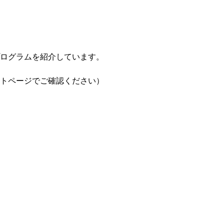
ログラムを紹介しています。
トページでご確認ください）