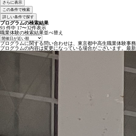
さらに表示
詳しい条件で探す
プログラムの検索結果
93
件中
17〜32件表示
職業体験の検索結果
並べ替え
プログラムに関する問い合わせは、東京都中高生職業体験事務
プログラムの内容は変更になっている場合がございます。最新