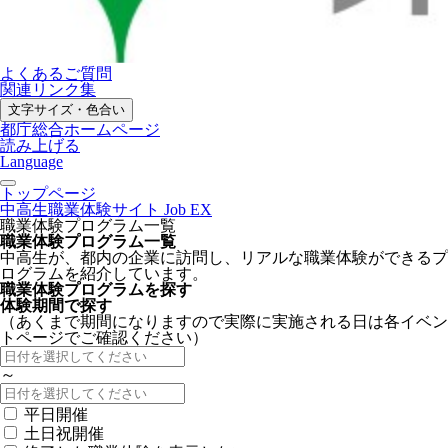
よくあるご質問
関連リンク集
文字サイズ・色合い
都庁総合ホームページ
読み上げる
Language
トップページ
中高生職業体験サイト Job EX
職業体験プログラム一覧
職業体験プログラム一覧
中高生が、都内の企業に訪問し、リアルな職業体験ができるプ
ログラムを紹介しています。
職業体験プログラムを探す
体験期間で探す
（あくまで期間になりますので実際に実施される日は各イベン
トページでご確認ください）
～
平日開催
土日祝開催