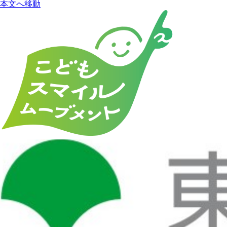
本文へ移動