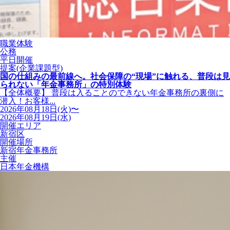
職業体験
公務
平日開催
提案(企業課題型)
国の仕組みの最前線へ。社会保障の“現場”に触れる、普段は見
られない「年金事務所」の特別体験
【全体概要】 普段は入ることのできない年金事務所の裏側に
潜入！お客様...
2026年08月18日(火)〜
2026年08月19日(水)
開催エリア
新宿区
開催場所
新宿年金事務所
主催
日本年金機構