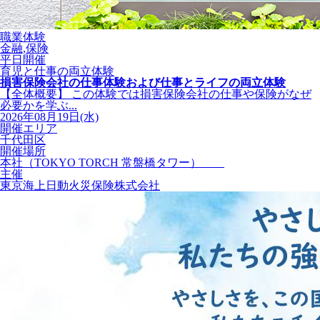
職業体験
金融,保険
平日開催
育児と仕事の両立体験
損害保険会社の仕事体験および仕事とライフの両立体験
【全体概要】 この体験では損害保険会社の仕事や保険がなぜ
必要かを学ぶ...
2026年08月19日(水)
開催エリア
千代田区
開催場所
本社（TOKYO TORCH 常盤橋タワー）
主催
東京海上日動火災保険株式会社