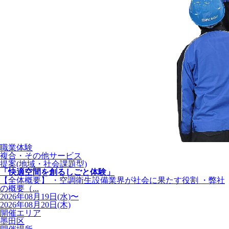
職業体験
複合・その他サービス
提案(地域・社会課題型)
「快適空間を創るしごと体験」
【全体概要】 ・空調衛生設備業界が社会に果たす役割 ・弊社
の概要（...
2026年08月19日(水)〜
2026年08月20日(木)
開催エリア
墨田区