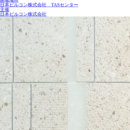
開催場所
日本ビルコン株式会社 TASセンター
主催
日本ビルコン株式会社