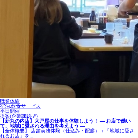
職業体験
宿泊,飲食サービス
平日開催
提案(企業課題型)
【新丸の内店】大戸屋の仕事を体験しよう！ ― お店で働い
て、地域に愛される理由を考えよう ―
【全体概要】 店舗実務体験（仕込み・配膳）＋「地域に愛さ
れるお店」を...