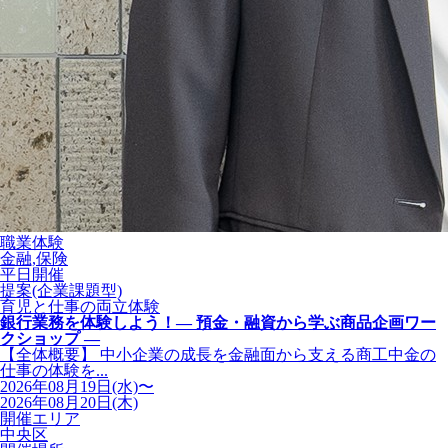
職業体験
金融,保険
平日開催
提案(企業課題型)
育児と仕事の両立体験
銀行業務を体験しよう！― 預金・融資から学ぶ商品企画ワー
クショップ ―
【全体概要】 中小企業の成長を金融面から支える商工中金の
仕事の体験を...
2026年08月19日(水)〜
2026年08月20日(木)
開催エリア
中央区