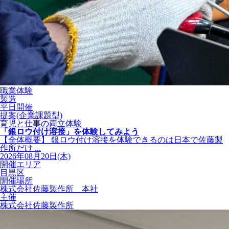
職業体験
製造
平日開催
提案(企業課題型)
育児と仕事の両立体験
「銀ロウ付け溶接」を体験してみよう
【全体概要】 銀ロウ付け溶接を体験できるのは日本で佐藤製
作所だけ ...
2026年08月20日(木)
開催エリア
目黒区
開催場所
株式会社佐藤製作所 本社
主催
株式会社佐藤製作所