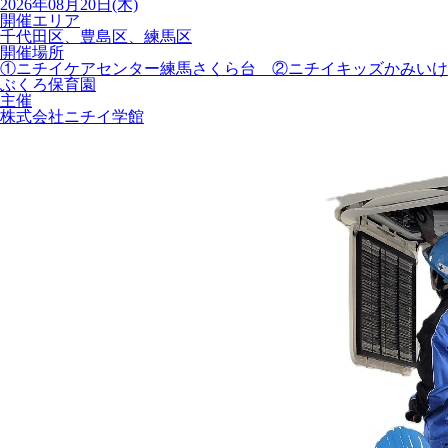
2026年08月20日(木)
開催エリア
千代田区、豊島区、練馬区
開催場所
①ニチイケアセンター練馬さくら台 ②ニチイキッズかみいけ
ぶくろ保育園
主催
株式会社ニチイ学館