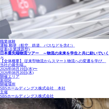
職業体験
運輸,郵便（航空、鉄道、バスなどを含む）
提案(企業課題型)
日本最先端物流ツアー ～物流の未来を学生と共に紡いでいく
～
【全体概要】 従来型物流からスマート物流への変遷を学び、
当社の最先端...
2026年08月19日(水)〜
2026年08月20日(木)
開催エリア
新宿区
開催場所
SBSホールディングス株式会社 本社
主催
SBSホールディングス株式会社