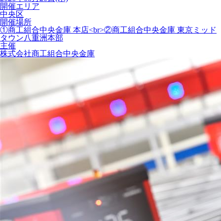
開催エリア
中央区
開催場所
①商工組合中央金庫 本店<br>②商工組合中央金庫 東京ミッド
タウン八重洲本部
主催
株式会社商工組合中央金庫