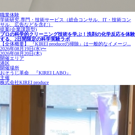
職業体験
学術研究,専門・技術サービス（総合コンサル、IT・技術コン
サル、広告などを含む）
提案(企業課題型)
プロの科学的クリーニング技術を学ぶ！洗剤の化学反応を体験
する、2日間限定の科学実験ラボ
【全体概要】 『KIREI produceの掃除』は一般的なイメージ...
2026年08月19日(水)〜
2026年08月20日(木)
開催エリア
港区
開催場所
おそうじ革命 『KIREI LABO』
主催
株式会社KIREI produce