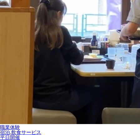
職業体験
宿泊,飲食サービス
平日開催