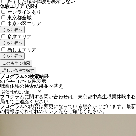
終了した職業体験を表示しない
体験エリアで探す
オンラインあり
東京都全域
東京23区エリア
さらに表示
多摩エリア
さらに表示
島しょエリア
さらに表示
詳しい条件で探す
プログラムの検索結果
93
件中
17〜32件表示
職業体験の検索結果
並べ替え
プログラムに関する問い合わせは、東京都中高生職業体験事務
局までご連絡ください。
プログラムの内容は変更になっている場合がございます。最新
の情報はそれぞれのリンク先をご確認ください。