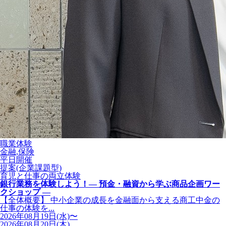
職業体験
金融,保険
平日開催
提案(企業課題型)
育児と仕事の両立体験
銀行業務を体験しよう！― 預金・融資から学ぶ商品企画ワー
クショップ ―
【全体概要】 中小企業の成長を金融面から支える商工中金の
仕事の体験を...
2026年08月19日(水)〜
2026年08月20日(木)