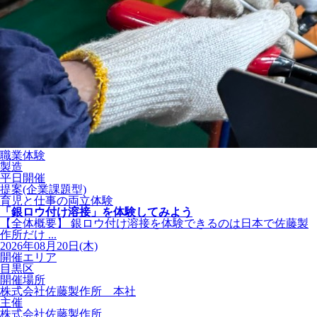
職業体験
製造
平日開催
提案(企業課題型)
育児と仕事の両立体験
「銀ロウ付け溶接」を体験してみよう
【全体概要】 銀ロウ付け溶接を体験できるのは日本で佐藤製
作所だけ ...
2026年08月20日(木)
開催エリア
目黒区
開催場所
株式会社佐藤製作所 本社
主催
株式会社佐藤製作所