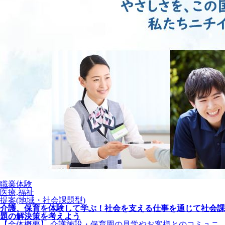
職業体験
医療,福祉
提案(地域・社会課題型)
介護、保育を体験して学ぶ！社会を支える仕事を通じて社会課
題の解決策を考えよう
【全体概要】 介護施設・保育園の見学やお客様とのコミュニ