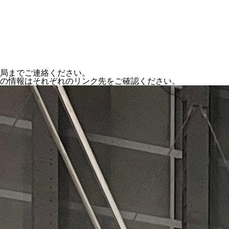
局までご連絡ください。
の情報はそれぞれのリンク先をご確認ください。