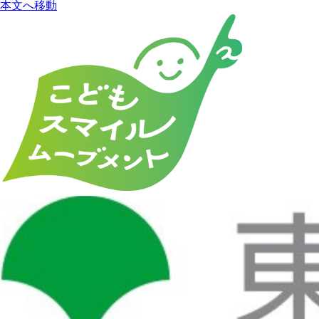
本文へ移動