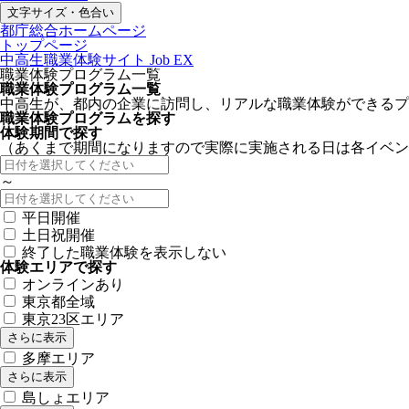
文字サイズ・色合い
都庁総合ホームページ
トップページ
中高生職業体験サイト Job EX
職業体験プログラム一覧
職業体験プログラム一覧
中高生が、都内の企業に訪問し、リアルな職業体験ができるプ
職業体験プログラムを探す
体験期間で探す
（あくまで期間になりますので実際に実施される日は各イベン
～
平日開催
土日祝開催
終了した職業体験を表示しない
体験エリアで探す
オンラインあり
東京都全域
東京23区エリア
さらに表示
多摩エリア
さらに表示
島しょエリア