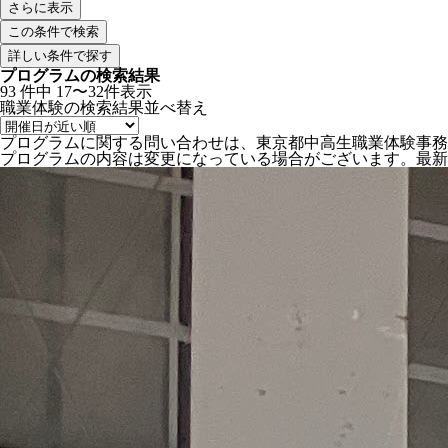
さらに表示
詳しい条件で探す
プログラムの検索結果
93
件中
17〜32件表示
職業体験の検索結果
並べ替え
プログラムに関する問い合わせは、東京都中高生職業体験事務
プログラムの内容は変更になっている場合がございます。最新