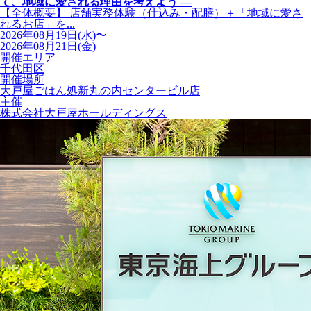
て、地域に愛される理由を考えよう ―
【全体概要】 店舗実務体験（仕込み・配膳）＋「地域に愛さ
れるお店」を...
2026年08月19日(水)〜
2026年08月21日(金)
開催エリア
千代田区
開催場所
大戸屋ごはん処新丸の内センタービル店
主催
株式会社大戸屋ホールディングス