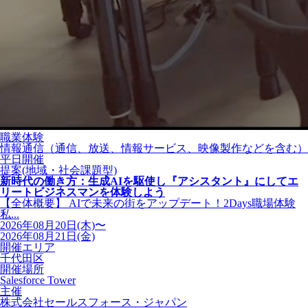
職業体験
情報通信（通信、放送、情報サービス、映像製作などを含む）
平日開催
提案(地域・社会課題型)
新時代の働き方：生成AIを駆使し『アシスタント』にしてエ
リートビジネスマンを体験しよう
【全体概要】 AIで未来の街をアップデート！2Days職場体験
私...
2026年08月20日(木)〜
2026年08月21日(金)
開催エリア
千代田区
開催場所
Salesforce Tower
主催
株式会社セールスフォース・ジャパン