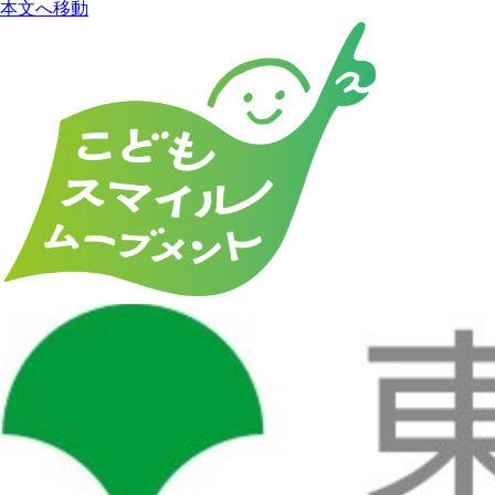
本文へ移動