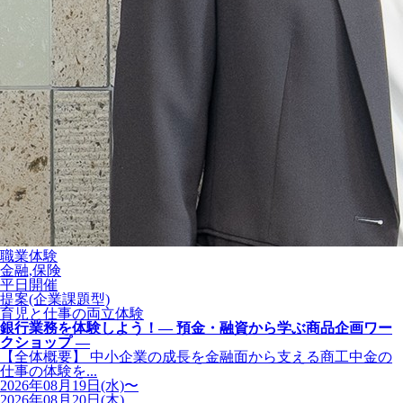
職業体験
金融,保険
平日開催
提案(企業課題型)
育児と仕事の両立体験
銀行業務を体験しよう！― 預金・融資から学ぶ商品企画ワー
クショップ ―
【全体概要】 中小企業の成長を金融面から支える商工中金の
仕事の体験を...
2026年08月19日(水)〜
2026年08月20日(木)