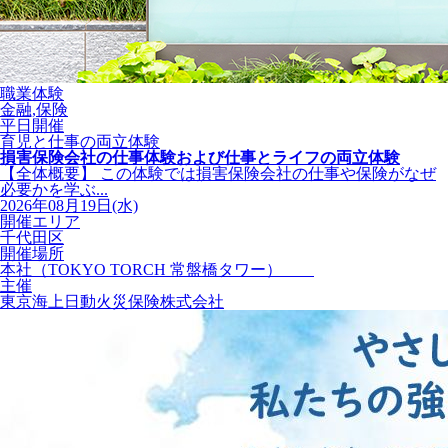
職業体験
金融,保険
平日開催
育児と仕事の両立体験
損害保険会社の仕事体験および仕事とライフの両立体験
【全体概要】 この体験では損害保険会社の仕事や保険がなぜ
必要かを学ぶ...
2026年08月19日(水)
開催エリア
千代田区
開催場所
本社（TOKYO TORCH 常盤橋タワー）
主催
東京海上日動火災保険株式会社