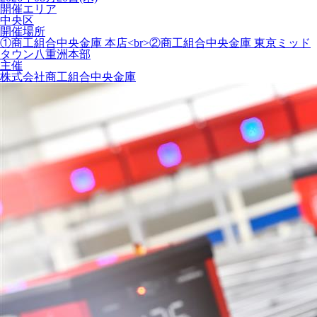
開催エリア
中央区
開催場所
①商工組合中央金庫 本店<br>②商工組合中央金庫 東京ミッド
タウン八重洲本部
主催
株式会社商工組合中央金庫