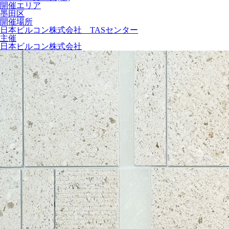
開催エリア
墨田区
開催場所
日本ビルコン株式会社 TASセンター
主催
日本ビルコン株式会社