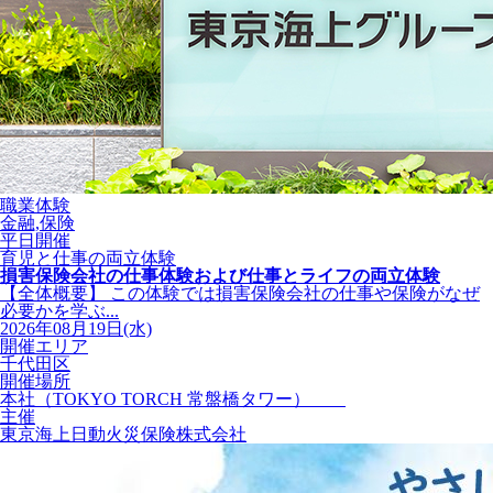
職業体験
金融,保険
平日開催
育児と仕事の両立体験
損害保険会社の仕事体験および仕事とライフの両立体験
【全体概要】 この体験では損害保険会社の仕事や保険がなぜ
必要かを学ぶ...
2026年08月19日(水)
開催エリア
千代田区
開催場所
本社（TOKYO TORCH 常盤橋タワー）
主催
東京海上日動火災保険株式会社