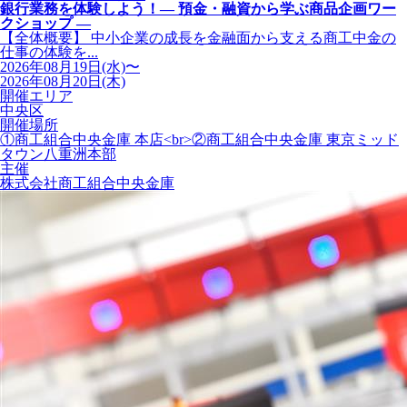
銀行業務を体験しよう！― 預金・融資から学ぶ商品企画ワー
クショップ ―
【全体概要】 中小企業の成長を金融面から支える商工中金の
仕事の体験を...
2026年08月19日(水)〜
2026年08月20日(木)
開催エリア
中央区
開催場所
①商工組合中央金庫 本店<br>②商工組合中央金庫 東京ミッド
タウン八重洲本部
主催
株式会社商工組合中央金庫