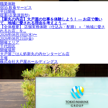
職業体験
宿泊,飲食サービス
平日開催
提案(企業課題型)
【新丸の内店】大戸屋の仕事を体験しよう！ ― お店で働い
て、地域に愛される理由を考えよう ―
【全体概要】 店舗実務体験（仕込み・配膳）＋「地域に愛さ
れるお店」を...
2026年08月19日(水)〜
2026年08月21日(金)
開催エリア
千代田区
開催場所
大戸屋ごはん処新丸の内センタービル店
主催
株式会社大戸屋ホールディングス