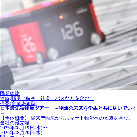
職業体験
運輸,郵便（航空、鉄道、バスなどを含む）
提案(企業課題型)
日本最先端物流ツアー ～物流の未来を学生と共に紡いでいく
～
【全体概要】 従来型物流からスマート物流への変遷を学び、
当社の最先端...
2026年08月19日(水)〜
2026年08月20日(木)