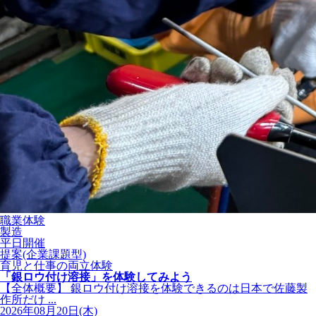
職業体験
製造
平日開催
提案(企業課題型)
育児と仕事の両立体験
「銀ロウ付け溶接」を体験してみよう
【全体概要】 銀ロウ付け溶接を体験できるのは日本で佐藤製
作所だけ ...
2026年08月20日(木)