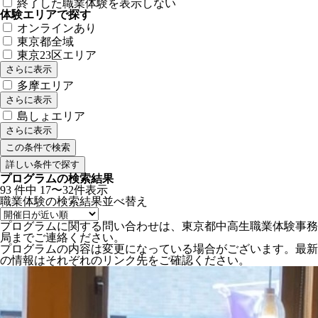
終了した職業体験を表示しない
体験エリアで探す
オンラインあり
東京都全域
東京23区エリア
さらに表示
多摩エリア
さらに表示
島しょエリア
さらに表示
詳しい条件で探す
プログラムの検索結果
93
件中
17〜32件表示
職業体験の検索結果
並べ替え
プログラムに関する問い合わせは、東京都中高生職業体験事務
局までご連絡ください。
プログラムの内容は変更になっている場合がございます。最新
の情報はそれぞれのリンク先をご確認ください。