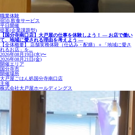
職業体験
宿泊,飲食サービス
平日開催
提案(企業課題型)
【国分寺南口店】大戸屋の仕事を体験しよう！ ― お店で働い
て、地域に愛される理由を考えよう ―
【全体概要】 店舗実務体験（仕込み・配膳）＋「地域に愛さ
れるお店」を...
2026年08月19日(水)〜
2026年08月21日(金)
開催エリア
国分寺市
開催場所
大戸屋ごはん処国分寺南口店
主催
株式会社大戸屋ホールディングス