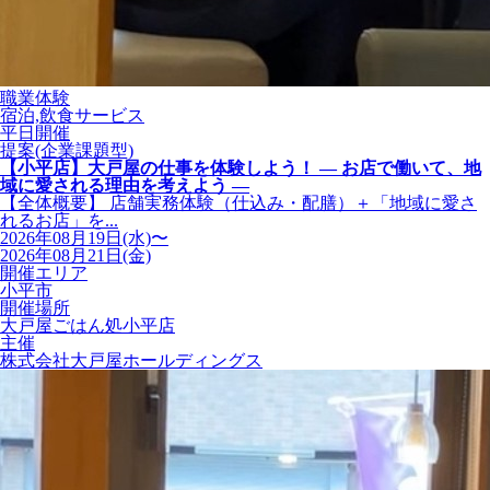
職業体験
宿泊,飲食サービス
平日開催
提案(企業課題型)
【小平店】大戸屋の仕事を体験しよう！ ― お店で働いて、地
域に愛される理由を考えよう ―
【全体概要】 店舗実務体験（仕込み・配膳）＋「地域に愛さ
れるお店」を...
2026年08月19日(水)〜
2026年08月21日(金)
開催エリア
小平市
開催場所
大戸屋ごはん処小平店
主催
株式会社大戸屋ホールディングス