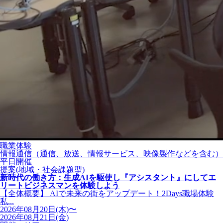
職業体験
情報通信（通信、放送、情報サービス、映像製作などを含む）
平日開催
提案(地域・社会課題型)
新時代の働き方：生成AIを駆使し『アシスタント』にしてエ
リートビジネスマンを体験しよう
【全体概要】 AIで未来の街をアップデート！2Days職場体験
私...
2026年08月20日(木)〜
2026年08月21日(金)