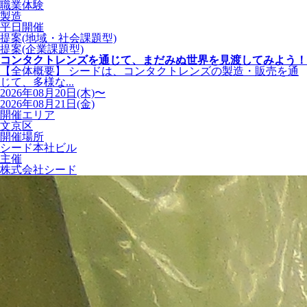
職業体験
製造
平日開催
提案(地域・社会課題型)
提案(企業課題型)
コンタクトレンズを通じて、まだみぬ世界を見渡してみよう！
【全体概要】 シードは、コンタクトレンズの製造・販売を通
じて、多様な...
2026年08月20日(木)〜
2026年08月21日(金)
開催エリア
文京区
開催場所
シード本社ビル
主催
株式会社シード