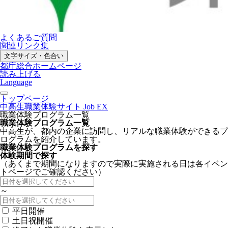
よくあるご質問
関連リンク集
文字サイズ・色合い
都庁総合ホームページ
読み上げる
Language
トップページ
中高生職業体験サイト Job EX
職業体験プログラム一覧
職業体験プログラム一覧
中高生が、都内の企業に訪問し、リアルな職業体験ができるプ
ログラムを紹介しています。
職業体験プログラムを探す
体験期間で探す
（あくまで期間になりますので実際に実施される日は各イベン
トページでご確認ください）
～
平日開催
土日祝開催