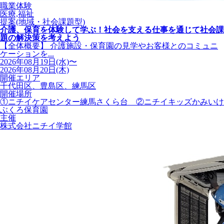
職業体験
医療,福祉
提案(地域・社会課題型)
介護、保育を体験して学ぶ！社会を支える仕事を通じて社会課
題の解決策を考えよう
【全体概要】 介護施設・保育園の見学やお客様とのコミュニ
ケーションを...
2026年08月19日(水)〜
2026年08月20日(木)
開催エリア
千代田区、豊島区、練馬区
開催場所
①ニチイケアセンター練馬さくら台 ②ニチイキッズかみいけ
ぶくろ保育園
主催
株式会社ニチイ学館