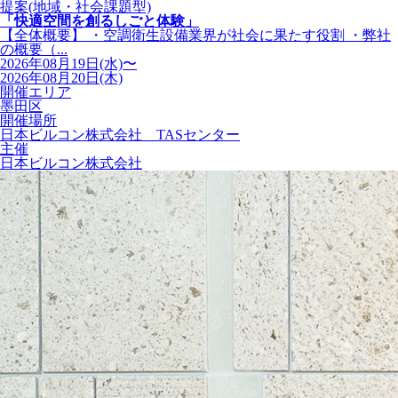
提案(地域・社会課題型)
「快適空間を創るしごと体験」
【全体概要】 ・空調衛生設備業界が社会に果たす役割 ・弊社
の概要（...
2026年08月19日(水)〜
2026年08月20日(木)
開催エリア
墨田区
開催場所
日本ビルコン株式会社 TASセンター
主催
日本ビルコン株式会社