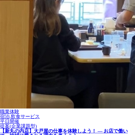
職業体験
宿泊,飲食サービス
平日開催
提案(企業課題型)
【新丸の内店】大戸屋の仕事を体験しよう！ ― お店で働い