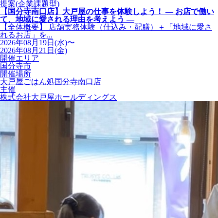
提案(企業課題型)
【国分寺南口店】大戸屋の仕事を体験しよう！ ― お店で働い
て、地域に愛される理由を考えよう ―
【全体概要】 店舗実務体験（仕込み・配膳）＋「地域に愛さ
れるお店」を...
2026年08月19日(水)〜
2026年08月21日(金)
開催エリア
国分寺市
開催場所
大戸屋ごはん処国分寺南口店
主催
株式会社大戸屋ホールディングス