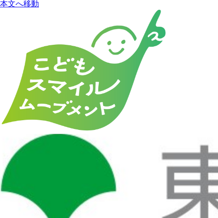
本文へ移動