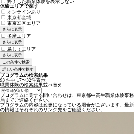
終了した職業体験を表示しない
体験エリアで探す
オンラインあり
東京都全域
東京23区エリア
さらに表示
多摩エリア
さらに表示
島しょエリア
さらに表示
詳しい条件で探す
プログラムの検索結果
93
件中
17〜32件表示
職業体験の検索結果
並べ替え
プログラムに関する問い合わせは、東京都中高生職業体験事務
局までご連絡ください。
プログラムの内容は変更になっている場合がございます。最新
の情報はそれぞれのリンク先をご確認ください。