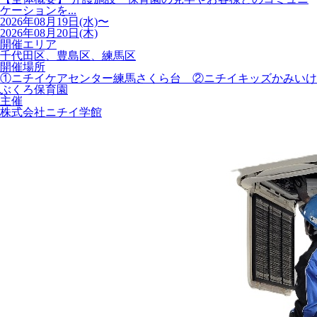
ケーションを...
2026年08月19日(水)〜
2026年08月20日(木)
開催エリア
千代田区、豊島区、練馬区
開催場所
①ニチイケアセンター練馬さくら台 ②ニチイキッズかみいけ
ぶくろ保育園
主催
株式会社ニチイ学館