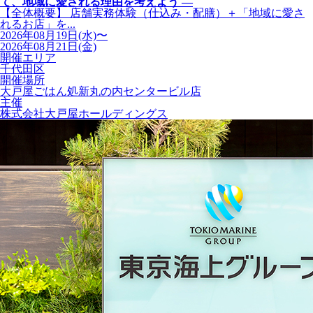
て、地域に愛される理由を考えよう ―
【全体概要】 店舗実務体験（仕込み・配膳）＋「地域に愛さ
れるお店」を...
2026年08月19日(水)〜
2026年08月21日(金)
開催エリア
千代田区
開催場所
大戸屋ごはん処新丸の内センタービル店
主催
株式会社大戸屋ホールディングス