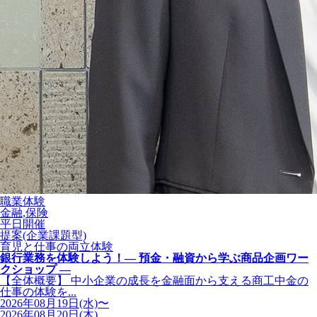
職業体験
金融,保険
平日開催
提案(企業課題型)
育児と仕事の両立体験
銀行業務を体験しよう！― 預金・融資から学ぶ商品企画ワー
クショップ ―
【全体概要】 中小企業の成長を金融面から支える商工中金の
仕事の体験を...
2026年08月19日(水)〜
2026年08月20日(木)