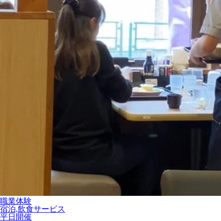
職業体験
宿泊,飲食サービス
平日開催