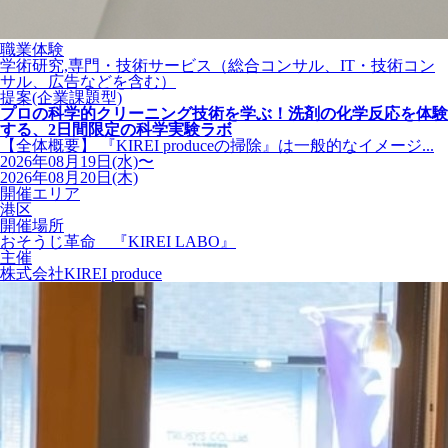
職業体験
学術研究,専門・技術サービス（総合コンサル、IT・技術コン
サル、広告などを含む）
提案(企業課題型)
プロの科学的クリーニング技術を学ぶ！洗剤の化学反応を体験
する、2日間限定の科学実験ラボ
【全体概要】 『KIREI produceの掃除』は一般的なイメージ...
2026年08月19日(水)〜
2026年08月20日(木)
開催エリア
港区
開催場所
おそうじ革命 『KIREI LABO』
主催
株式会社KIREI produce