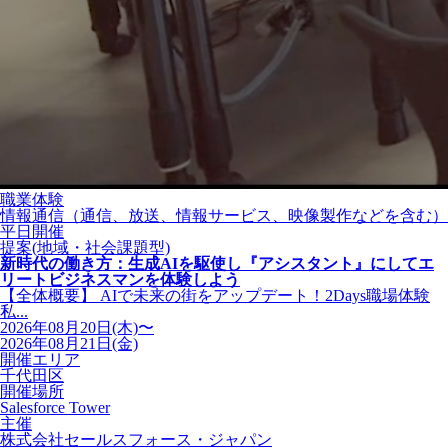
職業体験
情報通信（通信、放送、情報サービス、映像製作などを含む）
平日開催
提案(地域・社会課題型)
新時代の働き方：生成AIを駆使し『アシスタント』にしてエ
リートビジネスマンを体験しよう
【全体概要】 AIで未来の街をアップデート！2Days職場体験
私...
2026年08月20日(木)〜
2026年08月21日(金)
開催エリア
千代田区
開催場所
Salesforce Tower
主催
株式会社セールスフォース・ジャパン