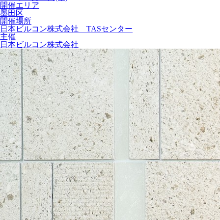
開催エリア
墨田区
開催場所
日本ビルコン株式会社 TASセンター
主催
日本ビルコン株式会社