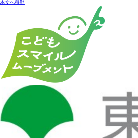
本文へ移動