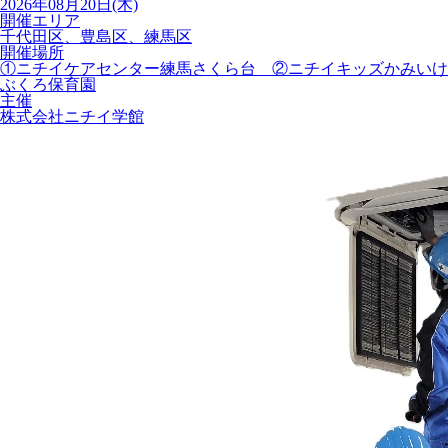
2026年08月20日(木)
開催エリア
千代田区、豊島区、練馬区
開催場所
①ニチイケアセンター練馬さくら台 ②ニチイキッズかみいけ
ぶくろ保育園
主催
株式会社ニチイ学館