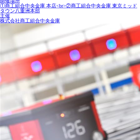
開催場所
①商工組合中央金庫 本店<br>②商工組合中央金庫 東京ミッド
タウン八重洲本部
主催
株式会社商工組合中央金庫