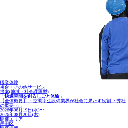
職業体験
複合・その他サービス
提案(地域・社会課題型)
「快適空間を創るしごと体験」
【全体概要】 ・空調衛生設備業界が社会に果たす役割 ・弊社
の概要（...
2026年08月19日(水)〜
2026年08月20日(木)
開催エリア
墨田区