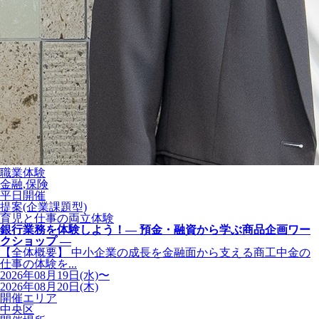
職業体験
金融,保険
平日開催
提案(企業課題型)
育児と仕事の両立体験
銀行業務を体験しよう！― 預金・融資から学ぶ商品企画ワー
クショップ ―
【全体概要】 中小企業の成長を金融面から支える商工中金の
仕事の体験を...
2026年08月19日(水)〜
2026年08月20日(木)
開催エリア
中央区