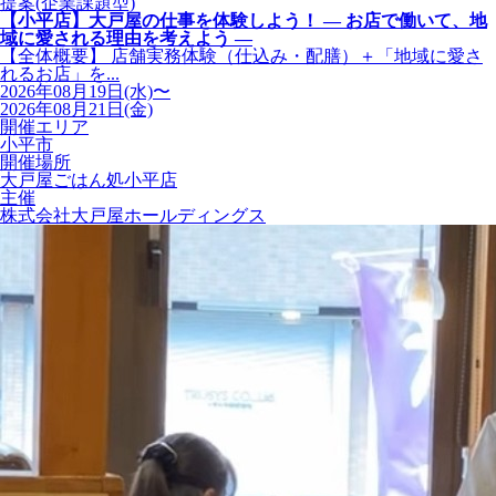
提案(企業課題型)
【小平店】大戸屋の仕事を体験しよう！ ― お店で働いて、地
域に愛される理由を考えよう ―
【全体概要】 店舗実務体験（仕込み・配膳）＋「地域に愛さ
れるお店」を...
2026年08月19日(水)〜
2026年08月21日(金)
開催エリア
小平市
開催場所
大戸屋ごはん処小平店
主催
株式会社大戸屋ホールディングス