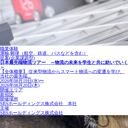
職業体験
運輸,郵便（航空、鉄道、バスなどを含む）
提案(企業課題型)
日本最先端物流ツアー ～物流の未来を学生と共に紡いでいく
～
【全体概要】 従来型物流からスマート物流への変遷を学び、
当社の最先端...
2026年08月19日(水)〜
2026年08月20日(木)
開催エリア
新宿区
開催場所
SBSホールディングス株式会社 本社
主催
SBSホールディングス株式会社