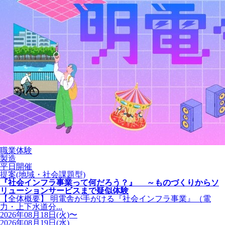
職業体験
製造
平日開催
提案(地域・社会課題型)
『社会インフラ事業って何だろう？』 ～ものづくりからソ
リューションサービスまで疑似体験
【全体概要】 明電舎が手がける『社会インフラ事業』（電
力・上下水道分...
2026年08月18日(火)〜
2026年08月19日(水)