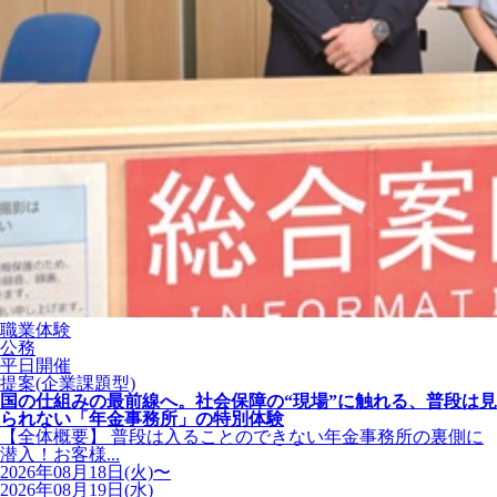
職業体験
公務
平日開催
提案(企業課題型)
国の仕組みの最前線へ。社会保障の“現場”に触れる、普段は見
られない「年金事務所」の特別体験
【全体概要】 普段は入ることのできない年金事務所の裏側に
潜入！お客様...
2026年08月18日(火)〜
2026年08月19日(水)