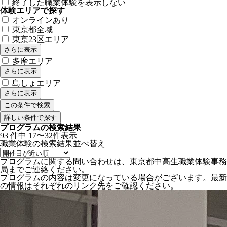
終了した職業体験を表示しない
体験エリアで探す
オンラインあり
東京都全域
東京23区エリア
さらに表示
多摩エリア
さらに表示
島しょエリア
さらに表示
詳しい条件で探す
プログラムの検索結果
93
件中
17〜32件表示
職業体験の検索結果
並べ替え
プログラムに関する問い合わせは、東京都中高生職業体験事務
局までご連絡ください。
プログラムの内容は変更になっている場合がございます。最新
の情報はそれぞれのリンク先をご確認ください。