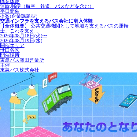
職業体験
運輸,郵便（航空、鉄道、バスなどを含む）
平日開催
提案(企業課題型)
交通インフラを支えるバス会社に潜入体験
【全体概要】 公共交通機関として地域を支えるバスの運転
士、これを支え...
2026年08月18日(火)〜
2026年08月19日(水)
開催エリア
世田谷区
開催場所
東急バス瀬田営業所
主催
東急バス株式会社