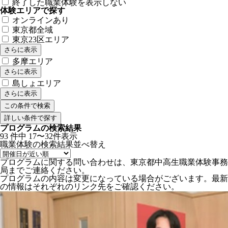
終了した職業体験を表示しない
体験エリアで探す
オンラインあり
東京都全域
東京23区エリア
さらに表示
多摩エリア
さらに表示
島しょエリア
さらに表示
詳しい条件で探す
プログラムの検索結果
93
件中
17〜32件表示
職業体験の検索結果
並べ替え
プログラムに関する問い合わせは、東京都中高生職業体験事務
局までご連絡ください。
プログラムの内容は変更になっている場合がございます。最新
の情報はそれぞれのリンク先をご確認ください。