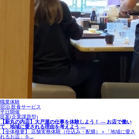
職業体験
宿泊,飲食サービス
平日開催
提案(企業課題型)
【新丸の内店】大戸屋の仕事を体験しよう！ ― お店で働い
て、地域に愛される理由を考えよう ―
【全体概要】 店舗実務体験（仕込み・配膳）＋「地域に愛さ
れるお店」を...