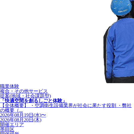
職業体験
複合・その他サービス
提案(地域・社会課題型)
「快適空間を創るしごと体験」
【全体概要】 ・空調衛生設備業界が社会に果たす役割 ・弊社
の概要（...
2026年08月19日(水)〜
2026年08月20日(木)
開催エリア
墨田区