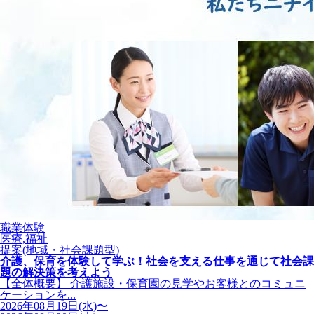
職業体験
医療,福祉
提案(地域・社会課題型)
介護、保育を体験して学ぶ！社会を支える仕事を通じて社会課
題の解決策を考えよう
【全体概要】 介護施設・保育園の見学やお客様とのコミュニ
ケーションを...
2026年08月19日(水)〜