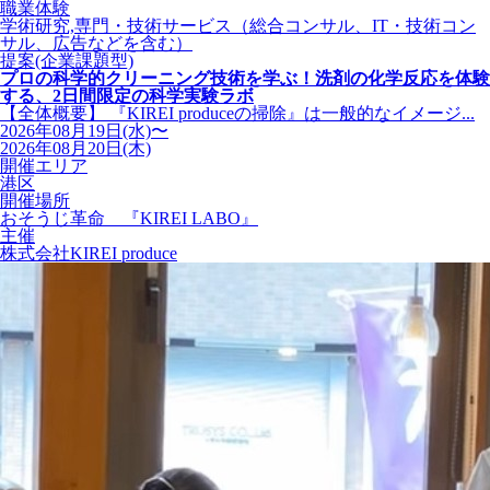
職業体験
学術研究,専門・技術サービス（総合コンサル、IT・技術コン
サル、広告などを含む）
提案(企業課題型)
プロの科学的クリーニング技術を学ぶ！洗剤の化学反応を体験
する、2日間限定の科学実験ラボ
【全体概要】 『KIREI produceの掃除』は一般的なイメージ...
2026年08月19日(水)〜
2026年08月20日(木)
開催エリア
港区
開催場所
おそうじ革命 『KIREI LABO』
主催
株式会社KIREI produce