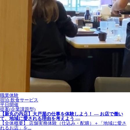
職業体験
宿泊,飲食サービス
平日開催
提案(企業課題型)
【新丸の内店】大戸屋の仕事を体験しよう！ ― お店で働い
て、地域に愛される理由を考えよう ―
【全体概要】 店舗実務体験（仕込み・配膳）＋「地域に愛さ
れるお店」を...