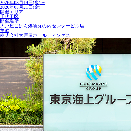
2026年08月19日(水)〜
2026年08月21日(金)
開催エリア
千代田区
開催場所
大戸屋ごはん処新丸の内センタービル店
主催
株式会社大戸屋ホールディングス