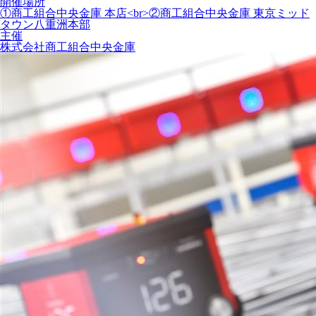
開催場所
①商工組合中央金庫 本店<br>②商工組合中央金庫 東京ミッド
タウン八重洲本部
主催
株式会社商工組合中央金庫