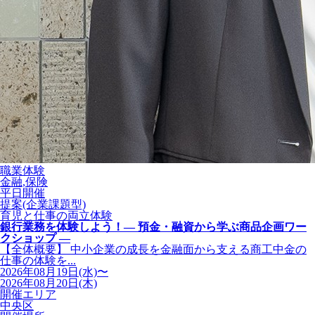
職業体験
金融,保険
平日開催
提案(企業課題型)
育児と仕事の両立体験
銀行業務を体験しよう！― 預金・融資から学ぶ商品企画ワー
クショップ ―
【全体概要】 中小企業の成長を金融面から支える商工中金の
仕事の体験を...
2026年08月19日(水)〜
2026年08月20日(木)
開催エリア
中央区