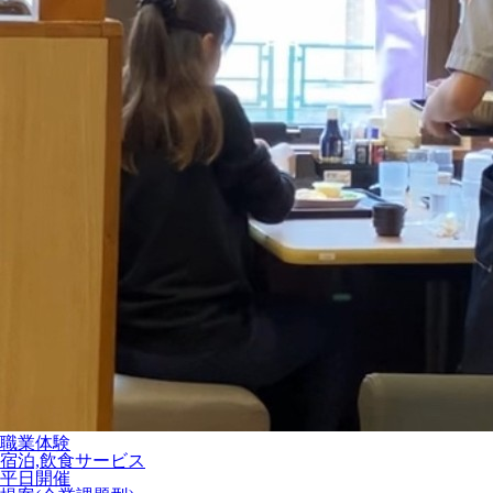
職業体験
宿泊,飲食サービス
平日開催