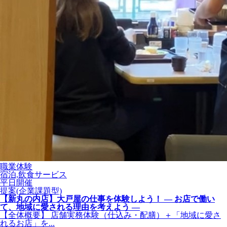
職業体験
宿泊,飲食サービス
平日開催
提案(企業課題型)
【新丸の内店】大戸屋の仕事を体験しよう！ ― お店で働い
て、地域に愛される理由を考えよう ―
【全体概要】 店舗実務体験（仕込み・配膳）＋「地域に愛さ
れるお店」を...