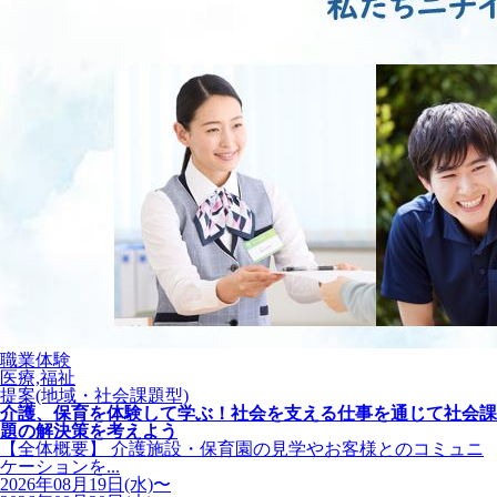
職業体験
医療,福祉
提案(地域・社会課題型)
介護、保育を体験して学ぶ！社会を支える仕事を通じて社会課
題の解決策を考えよう
【全体概要】 介護施設・保育園の見学やお客様とのコミュニ
ケーションを...
2026年08月19日(水)〜