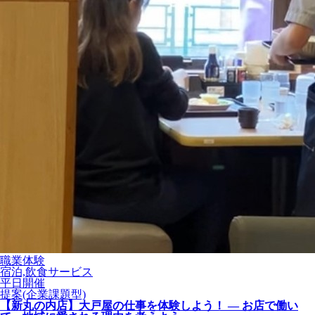
職業体験
宿泊,飲食サービス
平日開催
提案(企業課題型)
【新丸の内店】大戸屋の仕事を体験しよう！ ― お店で働い