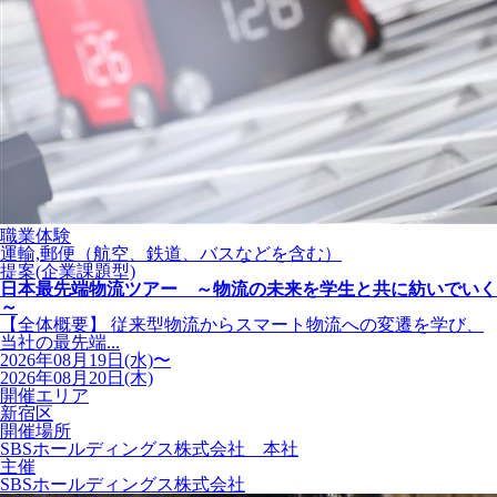
職業体験
運輸,郵便（航空、鉄道、バスなどを含む）
提案(企業課題型)
日本最先端物流ツアー ～物流の未来を学生と共に紡いでいく
～
【全体概要】 従来型物流からスマート物流への変遷を学び、
当社の最先端...
2026年08月19日(水)〜
2026年08月20日(木)
開催エリア
新宿区
開催場所
SBSホールディングス株式会社 本社
主催
SBSホールディングス株式会社