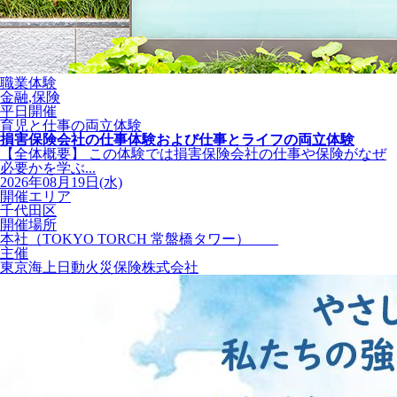
職業体験
金融,保険
平日開催
育児と仕事の両立体験
損害保険会社の仕事体験および仕事とライフの両立体験
【全体概要】 この体験では損害保険会社の仕事や保険がなぜ
必要かを学ぶ...
2026年08月19日(水)
開催エリア
千代田区
開催場所
本社（TOKYO TORCH 常盤橋タワー）
主催
東京海上日動火災保険株式会社