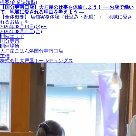
提案(企業課題型)
【国分寺南口店】大戸屋の仕事を体験しよう！ ― お店で働い
て、地域に愛される理由を考えよう ―
【全体概要】 店舗実務体験（仕込み・配膳）＋「地域に愛さ
れるお店」を...
2026年08月19日(水)〜
2026年08月21日(金)
開催エリア
国分寺市
開催場所
大戸屋ごはん処国分寺南口店
主催
株式会社大戸屋ホールディングス