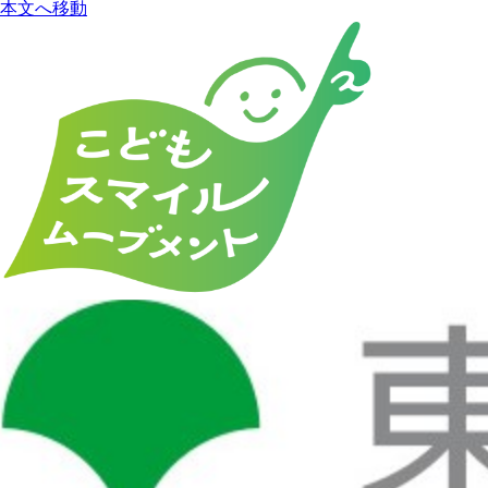
本文へ移動