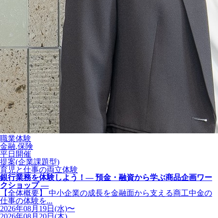
職業体験
金融,保険
平日開催
提案(企業課題型)
育児と仕事の両立体験
銀行業務を体験しよう！― 預金・融資から学ぶ商品企画ワー
クショップ ―
【全体概要】 中小企業の成長を金融面から支える商工中金の
仕事の体験を...
2026年08月19日(水)〜
2026年08月20日(木)