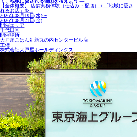
て、地域に愛される理由を考えよう ―
【全体概要】 店舗実務体験（仕込み・配膳）＋「地域に愛さ
れるお店」を...
2026年08月19日(水)〜
2026年08月21日(金)
開催エリア
千代田区
開催場所
大戸屋ごはん処新丸の内センタービル店
主催
株式会社大戸屋ホールディングス