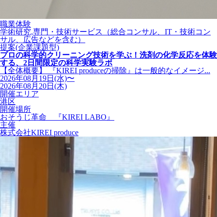
職業体験
学術研究,専門・技術サービス（総合コンサル、IT・技術コン
サル、広告などを含む）
提案(企業課題型)
プロの科学的クリーニング技術を学ぶ！洗剤の化学反応を体験
する、2日間限定の科学実験ラボ
【全体概要】 『KIREI produceの掃除』は一般的なイメージ...
2026年08月19日(水)〜
2026年08月20日(木)
開催エリア
港区
開催場所
おそうじ革命 『KIREI LABO』
主催
株式会社KIREI produce