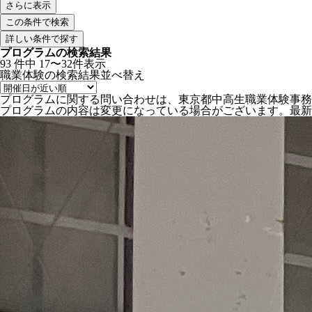
さらに表示
詳しい条件で探す
プログラムの検索結果
93
件中
17〜32件表示
職業体験の検索結果
並べ替え
プログラムに関する問い合わせは、東京都中高生職業体験事務
プログラムの内容は変更になっている場合がございます。最新