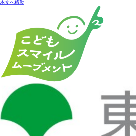
本文へ移動