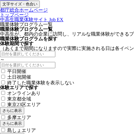
文字サイズ・色合い
都庁総合ホームページ
トップページ
中高生職業体験サイト Job EX
職業体験プログラム一覧
職業体験プログラム一覧
中高生が、都内の企業に訪問し、リアルな職業体験ができるプ
職業体験プログラムを探す
体験期間で探す
（あくまで期間になりますので実際に実施される日は各イベン
～
平日開催
土日祝開催
終了した職業体験を表示しない
体験エリアで探す
オンラインあり
東京都全域
東京23区エリア
さらに表示
多摩エリア
さらに表示
島しょエリア