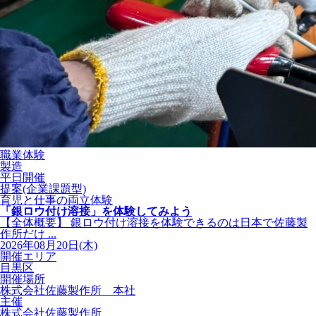
職業体験
製造
平日開催
提案(企業課題型)
育児と仕事の両立体験
「銀ロウ付け溶接」を体験してみよう
【全体概要】 銀ロウ付け溶接を体験できるのは日本で佐藤製
作所だけ ...
2026年08月20日(木)
開催エリア
目黒区
開催場所
株式会社佐藤製作所 本社
主催
株式会社佐藤製作所