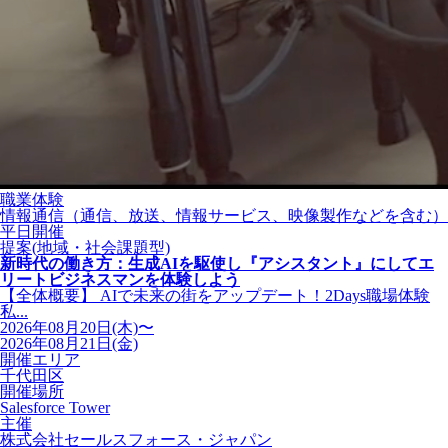
職業体験
情報通信（通信、放送、情報サービス、映像製作などを含む）
平日開催
提案(地域・社会課題型)
新時代の働き方：生成AIを駆使し『アシスタント』にしてエ
リートビジネスマンを体験しよう
【全体概要】 AIで未来の街をアップデート！2Days職場体験
私...
2026年08月20日(木)〜
2026年08月21日(金)
開催エリア
千代田区
開催場所
Salesforce Tower
主催
株式会社セールスフォース・ジャパン