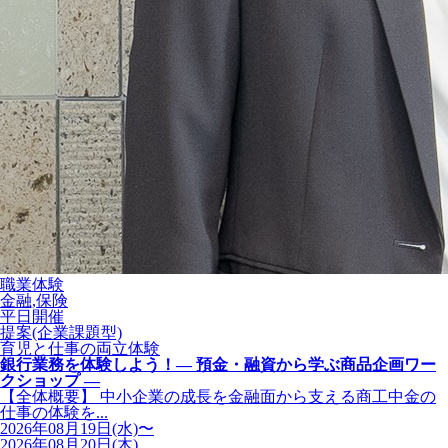
職業体験
金融,保険
平日開催
提案(企業課題型)
育児と仕事の両立体験
銀行業務を体験しよう！― 預金・融資から学ぶ商品企画ワー
クショップ ―
【全体概要】 中小企業の成長を金融面から支える商工中金の
仕事の体験を...
2026年08月19日(水)〜
2026年08月20日(木)