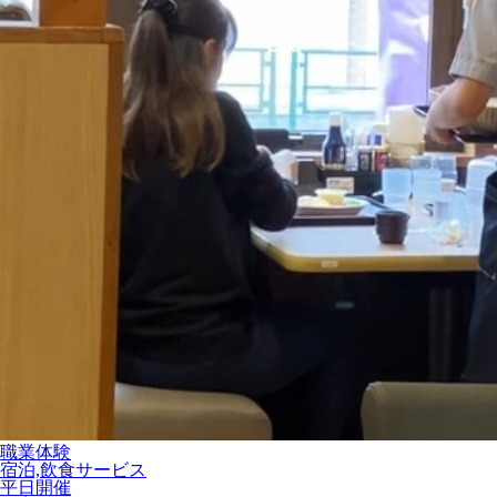
職業体験
宿泊,飲食サービス
平日開催