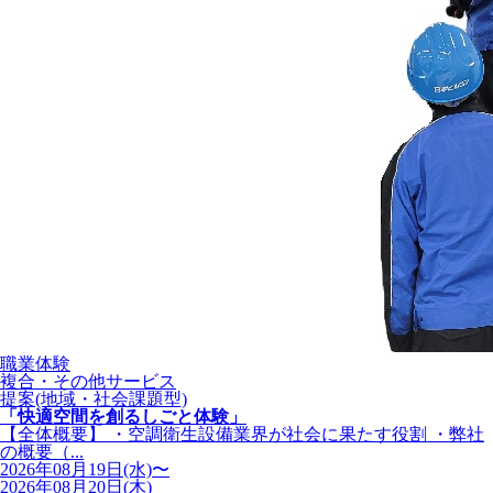
職業体験
複合・その他サービス
提案(地域・社会課題型)
「快適空間を創るしごと体験」
【全体概要】 ・空調衛生設備業界が社会に果たす役割 ・弊社
の概要（...
2026年08月19日(水)〜
2026年08月20日(木)