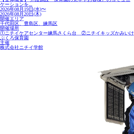
ケーションを...
2026年08月19日(水)〜
2026年08月20日(木)
開催エリア
千代田区、豊島区、練馬区
開催場所
①ニチイケアセンター練馬さくら台 ②ニチイキッズかみいけ
ぶくろ保育園
主催
株式会社ニチイ学館