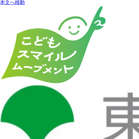
本文へ移動