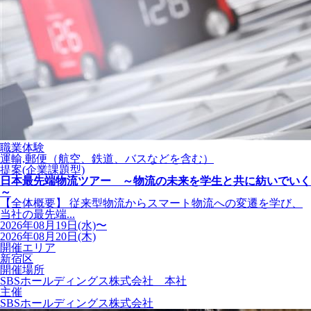
職業体験
運輸,郵便（航空、鉄道、バスなどを含む）
提案(企業課題型)
日本最先端物流ツアー ～物流の未来を学生と共に紡いでいく
～
【全体概要】 従来型物流からスマート物流への変遷を学び、
当社の最先端...
2026年08月19日(水)〜
2026年08月20日(木)
開催エリア
新宿区
開催場所
SBSホールディングス株式会社 本社
主催
SBSホールディングス株式会社