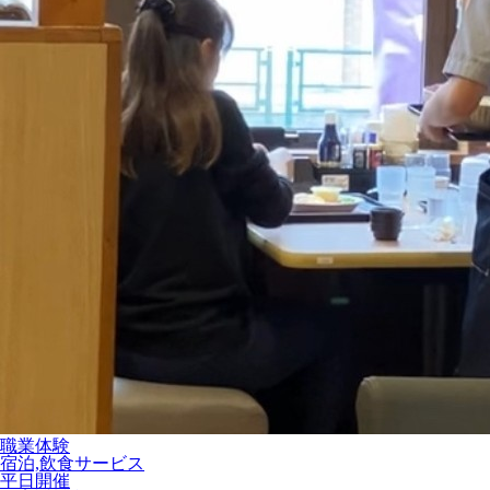
職業体験
宿泊,飲食サービス
平日開催