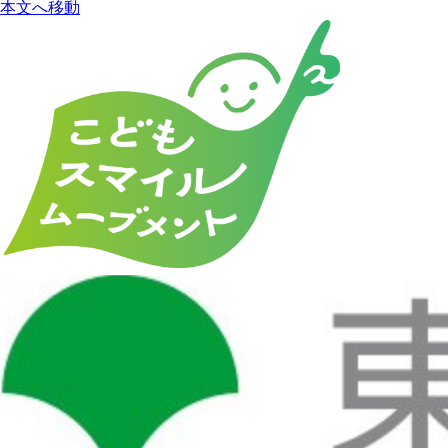
本文へ移動