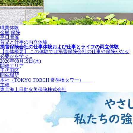
職業体験
金融,保険
平日開催
育児と仕事の両立体験
損害保険会社の仕事体験および仕事とライフの両立体験
【全体概要】 この体験では損害保険会社の仕事や保険がなぜ
必要かを学ぶ...
2026年08月19日(水)
開催エリア
千代田区
開催場所
本社（TOKYO TORCH 常盤橋タワー）
主催
東京海上日動火災保険株式会社