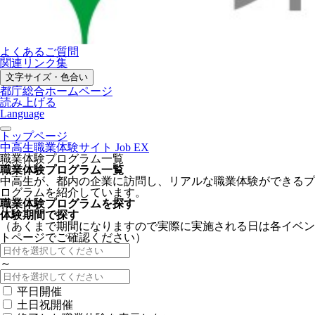
よくあるご質問
関連リンク集
文字サイズ・色合い
都庁総合ホームページ
読み上げる
Language
トップページ
中高生職業体験サイト Job EX
職業体験プログラム一覧
職業体験プログラム一覧
中高生が、都内の企業に訪問し、リアルな職業体験ができるプ
ログラムを紹介しています。
職業体験プログラムを探す
体験期間で探す
（あくまで期間になりますので実際に実施される日は各イベン
トページでご確認ください）
～
平日開催
土日祝開催