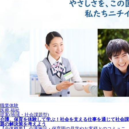
職業体験
医療,福祉
提案(地域・社会課題型)
介護、保育を体験して学ぶ！社会を支える仕事を通じて社会課
題の解決策を考えよう
【全体概要】 介護施設・保育園の見学やお客様とのコミュニ