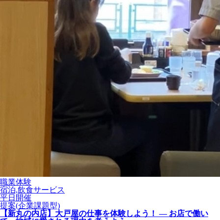
職業体験
宿泊,飲食サービス
平日開催
提案(企業課題型)
【新丸の内店】大戸屋の仕事を体験しよう！ ― お店で働い