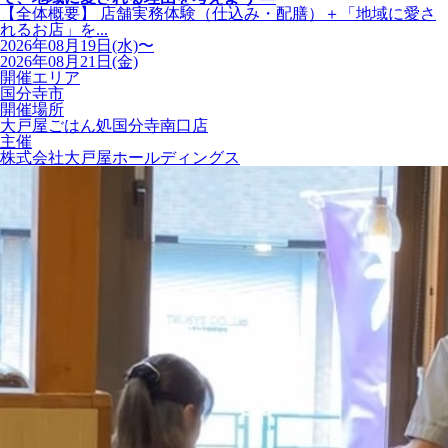
【全体概要】 店舗実務体験（仕込み・配膳）＋「地域に愛さ
れるお店」を...
2026年08月19日(水)〜
2026年08月21日(金)
開催エリア
国分寺市
開催場所
大戸屋ごはん処国分寺南口店
主催
株式会社大戸屋ホールディングス