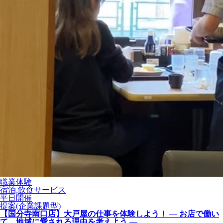
職業体験
宿泊,飲食サービス
平日開催
提案(企業課題型)
【国分寺南口店】大戸屋の仕事を体験しよう！ ― お店で働い
て、地域に愛される理由を考えよう ―