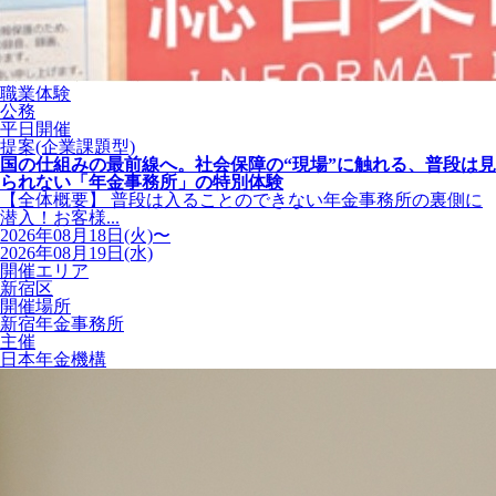
職業体験
公務
平日開催
提案(企業課題型)
国の仕組みの最前線へ。社会保障の“現場”に触れる、普段は見
られない「年金事務所」の特別体験
【全体概要】 普段は入ることのできない年金事務所の裏側に
潜入！お客様...
2026年08月18日(火)〜
2026年08月19日(水)
開催エリア
新宿区
開催場所
新宿年金事務所
主催
日本年金機構