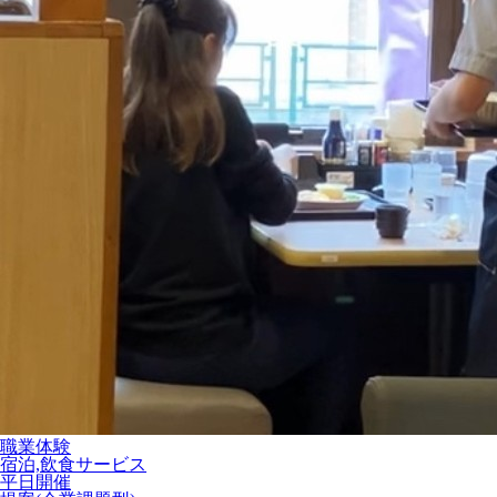
職業体験
宿泊,飲食サービス
平日開催