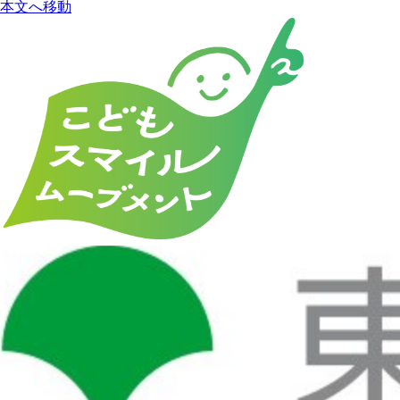
本文へ移動