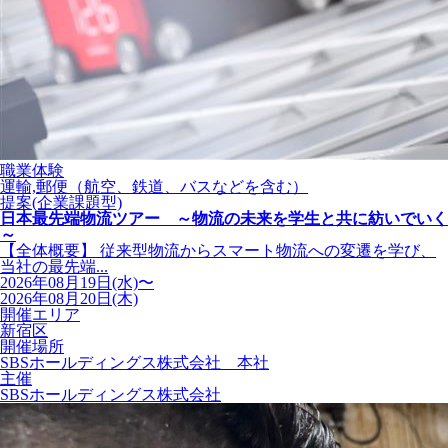
職業体験
運輸,郵便（航空、鉄道、バスなどを含む）
提案(企業課題型)
日本最先端物流ツアー ～物流の未来を学生と共に紡いでいく
～
【全体概要】 従来型物流からスマート物流への変遷を学び、
当社の最先端...
2026年08月19日(水)〜
2026年08月20日(木)
開催エリア
新宿区
開催場所
SBSホールディングス株式会社 本社
主催
SBSホールディングス株式会社