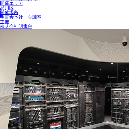
開催エリア
品川区
開催場所
明電舎本社 会議室
主催
株式会社明電舎