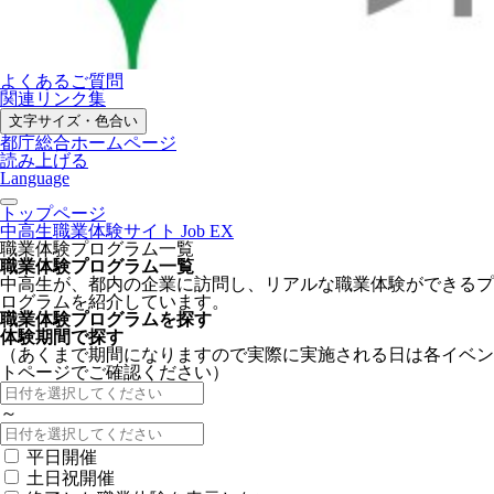
よくあるご質問
関連リンク集
文字サイズ・色合い
都庁総合ホームページ
読み上げる
Language
トップページ
中高生職業体験サイト Job EX
職業体験プログラム一覧
職業体験プログラム一覧
中高生が、都内の企業に訪問し、リアルな職業体験ができるプ
ログラムを紹介しています。
職業体験プログラムを探す
体験期間で探す
（あくまで期間になりますので実際に実施される日は各イベン
トページでご確認ください）
～
平日開催
土日祝開催