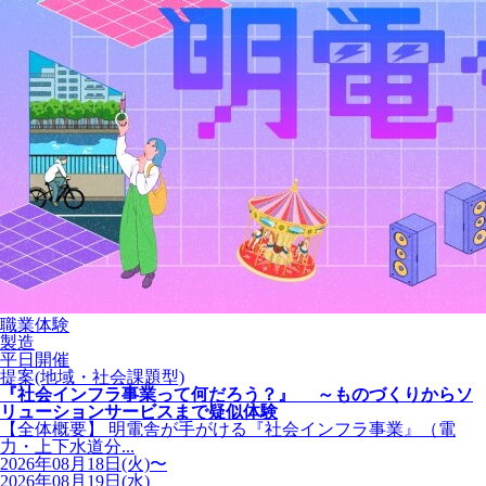
職業体験
製造
平日開催
提案(地域・社会課題型)
『社会インフラ事業って何だろう？』 ～ものづくりからソ
リューションサービスまで疑似体験
【全体概要】 明電舎が手がける『社会インフラ事業』（電
力・上下水道分...
2026年08月18日(火)〜
2026年08月19日(水)