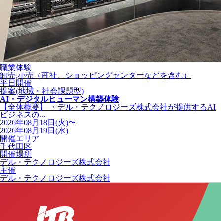
職業体験
卸売,小売（商社、ショッピングセンターなどを含む）
平日開催
提案(地域・社会課題型)
AI・デジタルヒューマン構築体験
【全体概要】 ・デル・テクノロジーズ株式会社が提供するAI
ビジネスの...
2026年08月18日(火)〜
2026年08月19日(水)
開催エリア
千代田区
開催場所
デル・テクノロジーズ株式会社
主催
デル・テクノロジーズ株式会社