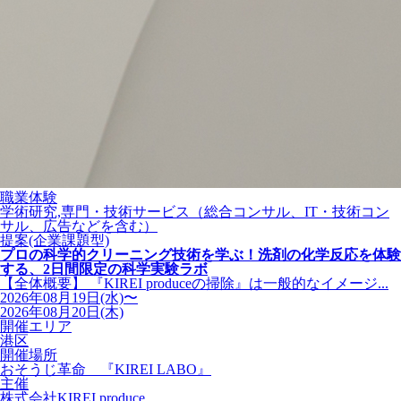
職業体験
学術研究,専門・技術サービス（総合コンサル、IT・技術コン
サル、広告などを含む）
提案(企業課題型)
プロの科学的クリーニング技術を学ぶ！洗剤の化学反応を体験
する、2日間限定の科学実験ラボ
【全体概要】 『KIREI produceの掃除』は一般的なイメージ...
2026年08月19日(水)〜
2026年08月20日(木)
開催エリア
港区
開催場所
おそうじ革命 『KIREI LABO』
主催
株式会社KIREI produce