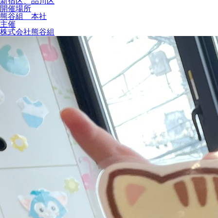
新宿区、品川区
開催場所
熊谷組 本社
主催
株式会社熊谷組