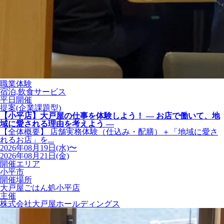
職業体験
宿泊,飲食サービス
平日開催
提案(企業課題型)
【小平店】大戸屋の仕事を体験しよう！ ― お店で働いて、地
域に愛される理由を考えよう ―
【全体概要】 店舗実務体験（仕込み・配膳）＋「地域に愛さ
れるお店」を...
2026年08月19日(水)〜
2026年08月21日(金)
開催エリア
小平市
開催場所
大戸屋ごはん処小平店
主催
株式会社大戸屋ホールディングス