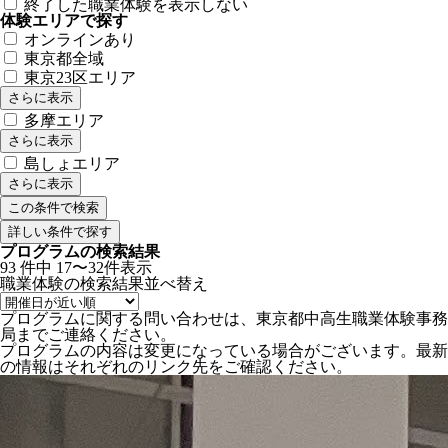
終了した職業体験を表示しない
体験エリアで探す
オンラインあり
東京都全域
東京23区エリア
さらに表示
多摩エリア
さらに表示
島しょエリア
さらに表示
詳しい条件で探す
プログラムの検索結果
93
件中
17〜32件表示
職業体験の検索結果
並べ替え
プログラムに関する問い合わせは、東京都中高生職業体験事務
局までご連絡ください。
プログラムの内容は変更になっている場合がございます。最新
の情報はそれぞれのリンク先をご確認ください。