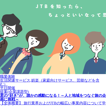
職業体験
生活関連サービス,娯楽（家庭向けサービス、芸能などを含
む）
平日開催
提案(企業課題型)
君の“好き”が、誰かの感動になる！～人と地域をつなぐ旅の企
画に挑戦～
【全体概要】 旅行業界およびJTBの幅広い事業内容について学