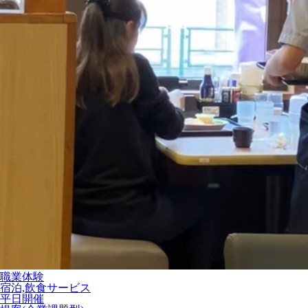
職業体験
宿泊,飲食サービス
平日開催