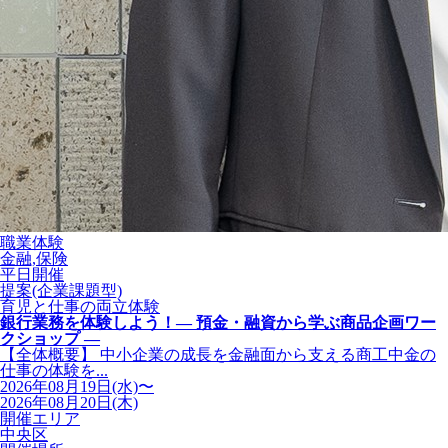
職業体験
金融,保険
平日開催
提案(企業課題型)
育児と仕事の両立体験
銀行業務を体験しよう！― 預金・融資から学ぶ商品企画ワー
クショップ ―
【全体概要】 中小企業の成長を金融面から支える商工中金の
仕事の体験を...
2026年08月19日(水)〜
2026年08月20日(木)
開催エリア
中央区