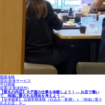
職業体験
宿泊,飲食サービス
平日開催
提案(企業課題型)
【新丸の内店】大戸屋の仕事を体験しよう！ ― お店で働い
て、地域に愛される理由を考えよう ―
【全体概要】 店舗実務体験（仕込み・配膳）＋「地域に愛さ
れるお店」を...