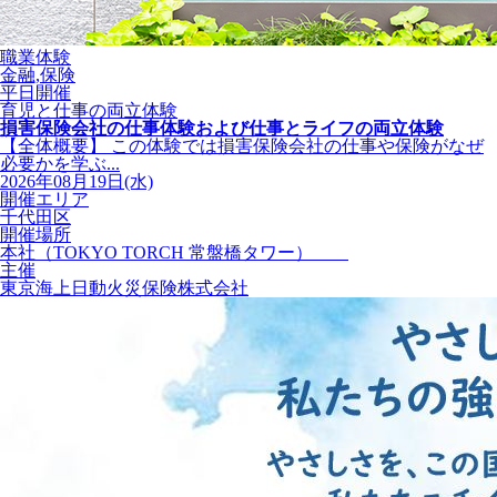
職業体験
金融,保険
平日開催
育児と仕事の両立体験
損害保険会社の仕事体験および仕事とライフの両立体験
【全体概要】 この体験では損害保険会社の仕事や保険がなぜ
必要かを学ぶ...
2026年08月19日(水)
開催エリア
千代田区
開催場所
本社（TOKYO TORCH 常盤橋タワー）
主催
東京海上日動火災保険株式会社