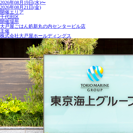
2026年08月19日(水)〜
2026年08月21日(金)
開催エリア
千代田区
開催場所
大戸屋ごはん処新丸の内センタービル店
主催
株式会社大戸屋ホールディングス