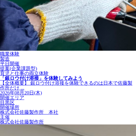
職業体験
製造
平日開催
提案(企業課題型)
育児と仕事の両立体験
「銀ロウ付け溶接」を体験してみよう
【全体概要】 銀ロウ付け溶接を体験できるのは日本で佐藤製
作所だけ ...
2026年08月20日(木)
開催エリア
目黒区
開催場所
株式会社佐藤製作所 本社
主催
株式会社佐藤製作所