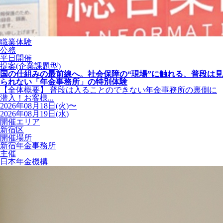
職業体験
公務
平日開催
提案(企業課題型)
国の仕組みの最前線へ。社会保障の“現場”に触れる、普段は見
られない「年金事務所」の特別体験
【全体概要】 普段は入ることのできない年金事務所の裏側に
潜入！お客様...
2026年08月18日(火)〜
2026年08月19日(水)
開催エリア
新宿区
開催場所
新宿年金事務所
主催
日本年金機構