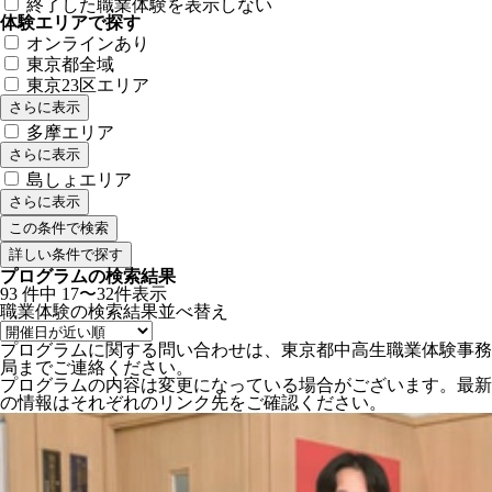
終了した職業体験を表示しない
体験エリアで探す
オンラインあり
東京都全域
東京23区エリア
さらに表示
多摩エリア
さらに表示
島しょエリア
さらに表示
詳しい条件で探す
プログラムの検索結果
93
件中
17〜32件表示
職業体験の検索結果
並べ替え
プログラムに関する問い合わせは、東京都中高生職業体験事務
局までご連絡ください。
プログラムの内容は変更になっている場合がございます。最新
の情報はそれぞれのリンク先をご確認ください。