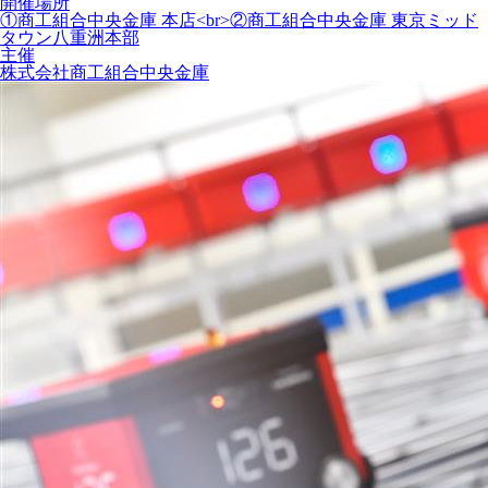
開催場所
①商工組合中央金庫 本店<br>②商工組合中央金庫 東京ミッド
タウン八重洲本部
主催
株式会社商工組合中央金庫