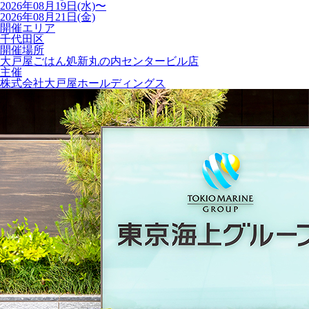
2026年08月19日(水)〜
2026年08月21日(金)
開催エリア
千代田区
開催場所
大戸屋ごはん処新丸の内センタービル店
主催
株式会社大戸屋ホールディングス