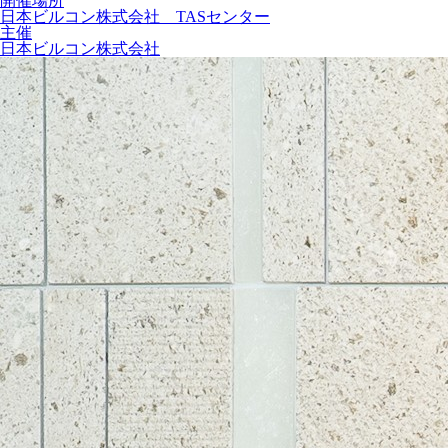
開催場所
日本ビルコン株式会社 TASセンター
主催
日本ビルコン株式会社