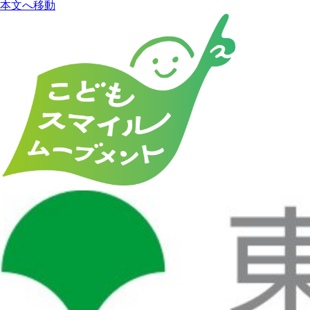
本文へ移動