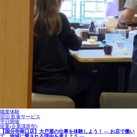
職業体験
宿泊,飲食サービス
平日開催
提案(企業課題型)
【国分寺南口店】大戸屋の仕事を体験しよう！ ― お店で働い
て、地域に愛される理由を考えよう ―