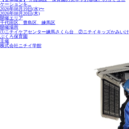
ケーションを...
2026年08月19日(水)〜
2026年08月20日(木)
開催エリア
千代田区、豊島区、練馬区
開催場所
①ニチイケアセンター練馬さくら台 ②ニチイキッズかみいけ
ぶくろ保育園
主催
株式会社ニチイ学館