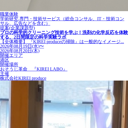
職業体験
学術研究,専門・技術サービス（総合コンサル、IT・技術コン
サル、広告などを含む）
提案(企業課題型)
プロの科学的クリーニング技術を学ぶ！洗剤の化学反応を体験
する、2日間限定の科学実験ラボ
【全体概要】 『KIREI produceの掃除』は一般的なイメージ...
2026年08月19日(水)〜
2026年08月20日(木)
開催エリア
港区
開催場所
おそうじ革命 『KIREI LABO』
主催
株式会社KIREI produce