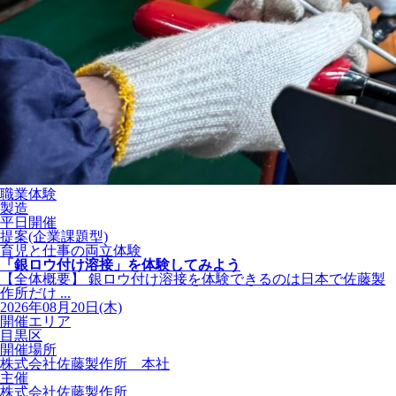
職業体験
製造
平日開催
提案(企業課題型)
育児と仕事の両立体験
「銀ロウ付け溶接」を体験してみよう
【全体概要】 銀ロウ付け溶接を体験できるのは日本で佐藤製
作所だけ ...
2026年08月20日(木)
開催エリア
目黒区
開催場所
株式会社佐藤製作所 本社
主催
株式会社佐藤製作所