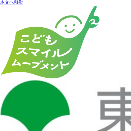
本文へ移動