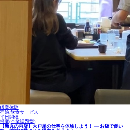
職業体験
宿泊,飲食サービス
平日開催
提案(企業課題型)
【新丸の内店】大戸屋の仕事を体験しよう！ ― お店で働い