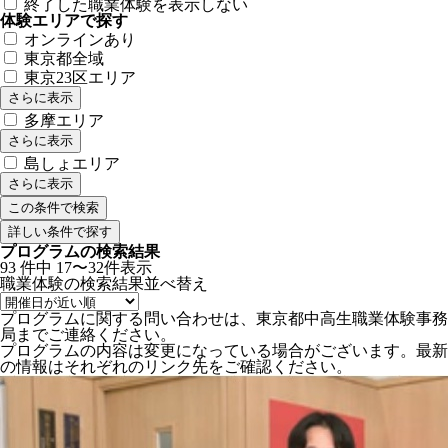
終了した職業体験を表示しない
体験エリアで探す
オンラインあり
東京都全域
東京23区エリア
さらに表示
多摩エリア
さらに表示
島しょエリア
さらに表示
詳しい条件で探す
プログラムの検索結果
93
件中
17〜32件表示
職業体験の検索結果
並べ替え
プログラムに関する問い合わせは、東京都中高生職業体験事務
局までご連絡ください。
プログラムの内容は変更になっている場合がございます。最新
の情報はそれぞれのリンク先をご確認ください。