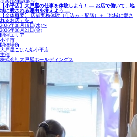
提案(企業課題型)
【小平店】大戸屋の仕事を体験しよう！ ― お店で働いて、地
域に愛される理由を考えよう ―
【全体概要】 店舗実務体験（仕込み・配膳）＋「地域に愛さ
れるお店」を...
2026年08月19日(水)〜
2026年08月21日(金)
開催エリア
小平市
開催場所
大戸屋ごはん処小平店
主催
株式会社大戸屋ホールディングス