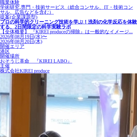
職業体験
学術研究,専門・技術サービス（総合コンサル、IT・技術コン
サル、広告などを含む）
提案(企業課題型)
プロの科学的クリーニング技術を学ぶ！洗剤の化学反応を体験
する、2日間限定の科学実験ラボ
【全体概要】 『KIREI produceの掃除』は一般的なイメージ...
2026年08月19日(水)〜
2026年08月20日(木)
開催エリア
港区
開催場所
おそうじ革命 『KIREI LABO』
主催
株式会社KIREI produce