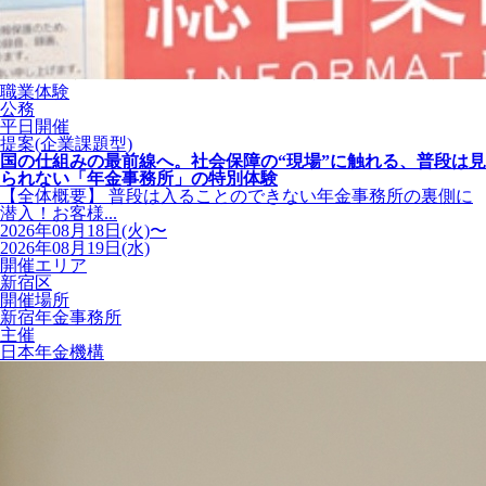
職業体験
公務
平日開催
提案(企業課題型)
国の仕組みの最前線へ。社会保障の“現場”に触れる、普段は見
られない「年金事務所」の特別体験
【全体概要】 普段は入ることのできない年金事務所の裏側に
潜入！お客様...
2026年08月18日(火)〜
2026年08月19日(水)
開催エリア
新宿区
開催場所
新宿年金事務所
主催
日本年金機構