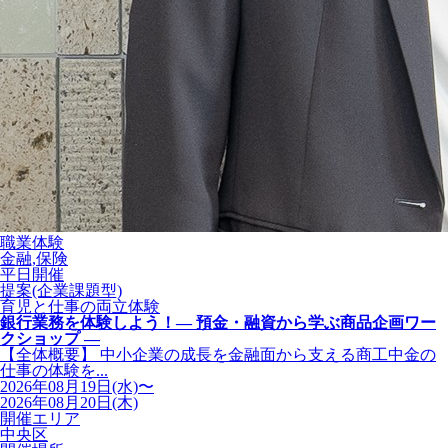
職業体験
金融,保険
平日開催
提案(企業課題型)
育児と仕事の両立体験
銀行業務を体験しよう！― 預金・融資から学ぶ商品企画ワー
クショップ ―
【全体概要】 中小企業の成長を金融面から支える商工中金の
仕事の体験を...
2026年08月19日(水)〜
2026年08月20日(木)
開催エリア
中央区