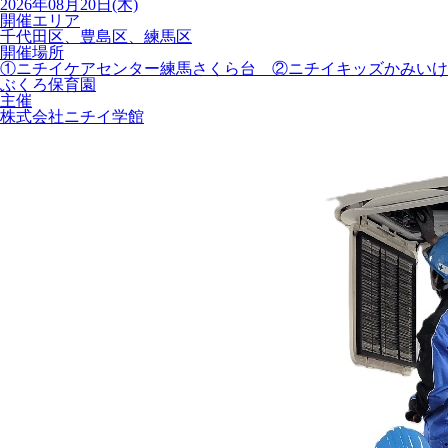
2026年08月20日(木)
開催エリア
千代田区、豊島区、練馬区
開催場所
①ニチイケアセンター練馬さくら台 ②ニチイキッズかみいけ
ぶくろ保育園
主催
株式会社ニチイ学館