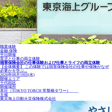
職業体験
金融,保険
平日開催
育児と仕事の両立体験
損害保険会社の仕事体験および仕事とライフの両立体験
【全体概要】 この体験では損害保険会社の仕事や保険がなぜ
必要かを学ぶ...
2026年08月19日(水)
開催エリア
千代田区
開催場所
本社（TOKYO TORCH 常盤橋タワー）
主催
東京海上日動火災保険株式会社