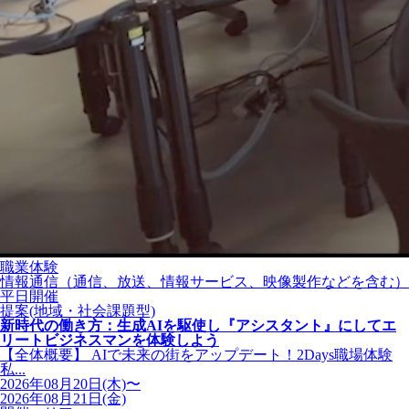
職業体験
情報通信（通信、放送、情報サービス、映像製作などを含む）
平日開催
提案(地域・社会課題型)
新時代の働き方：生成AIを駆使し『アシスタント』にしてエ
リートビジネスマンを体験しよう
【全体概要】 AIで未来の街をアップデート！2Days職場体験
私...
2026年08月20日(木)〜
2026年08月21日(金)