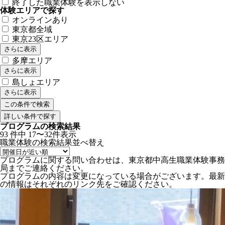
終了した職業体験を表示しない
体験エリアで探す
オンラインあり
東京都全域
東京23区エリア
さらに表示
多摩エリア
さらに表示
島しょエリア
さらに表示
詳しい条件で探す
プログラムの検索結果
93
件中
17〜32件表示
職業体験の検索結果
並べ替え
プログラムに関する問い合わせは、東京都中高生職業体験事務
局までご連絡ください。
プログラムの内容は変更になっている場合がございます。最新
の情報はそれぞれのリンク先をご確認ください。