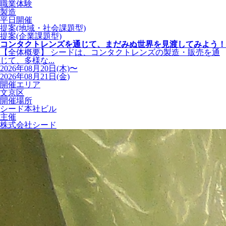
職業体験
製造
平日開催
提案(地域・社会課題型)
提案(企業課題型)
コンタクトレンズを通じて、まだみぬ世界を見渡してみよう！
【全体概要】 シードは、コンタクトレンズの製造・販売を通
じて、多様な...
2026年08月20日(木)〜
2026年08月21日(金)
開催エリア
文京区
開催場所
シード本社ビル
主催
株式会社シード