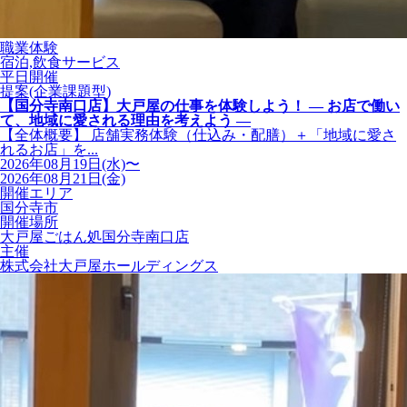
職業体験
宿泊,飲食サービス
平日開催
提案(企業課題型)
【国分寺南口店】大戸屋の仕事を体験しよう！ ― お店で働い
て、地域に愛される理由を考えよう ―
【全体概要】 店舗実務体験（仕込み・配膳）＋「地域に愛さ
れるお店」を...
2026年08月19日(水)〜
2026年08月21日(金)
開催エリア
国分寺市
開催場所
大戸屋ごはん処国分寺南口店
主催
株式会社大戸屋ホールディングス