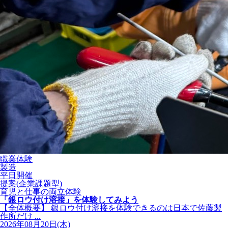
職業体験
製造
平日開催
提案(企業課題型)
育児と仕事の両立体験
「銀ロウ付け溶接」を体験してみよう
【全体概要】 銀ロウ付け溶接を体験できるのは日本で佐藤製
作所だけ ...
2026年08月20日(木)