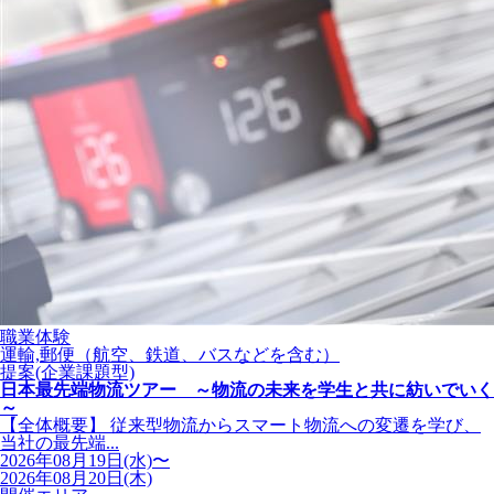
職業体験
運輸,郵便（航空、鉄道、バスなどを含む）
提案(企業課題型)
日本最先端物流ツアー ～物流の未来を学生と共に紡いでいく
～
【全体概要】 従来型物流からスマート物流への変遷を学び、
当社の最先端...
2026年08月19日(水)〜
2026年08月20日(木)