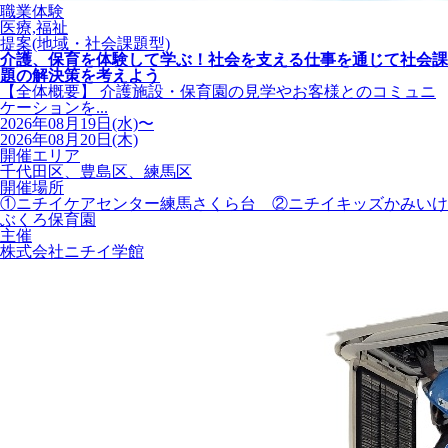
職業体験
医療,福祉
提案(地域・社会課題型)
介護、保育を体験して学ぶ！社会を支える仕事を通じて社会課
題の解決策を考えよう
【全体概要】 介護施設・保育園の見学やお客様とのコミュニ
ケーションを...
2026年08月19日(水)〜
2026年08月20日(木)
開催エリア
千代田区、豊島区、練馬区
開催場所
①ニチイケアセンター練馬さくら台 ②ニチイキッズかみいけ
ぶくろ保育園
主催
株式会社ニチイ学館