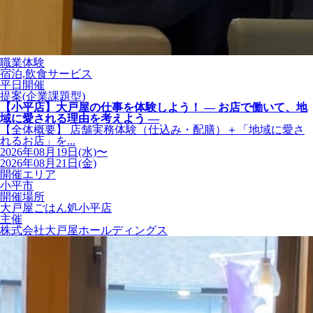
職業体験
宿泊,飲食サービス
平日開催
提案(企業課題型)
【小平店】大戸屋の仕事を体験しよう！ ― お店で働いて、地
域に愛される理由を考えよう ―
【全体概要】 店舗実務体験（仕込み・配膳）＋「地域に愛さ
れるお店」を...
2026年08月19日(水)〜
2026年08月21日(金)
開催エリア
小平市
開催場所
大戸屋ごはん処小平店
主催
株式会社大戸屋ホールディングス