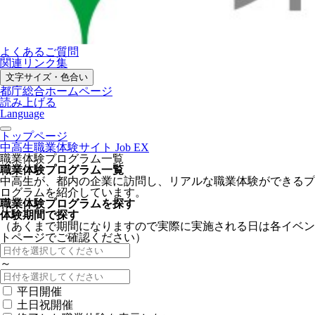
よくあるご質問
関連リンク集
文字サイズ・色合い
都庁総合ホームページ
読み上げる
Language
トップページ
中高生職業体験サイト Job EX
職業体験プログラム一覧
職業体験プログラム一覧
中高生が、都内の企業に訪問し、リアルな職業体験ができるプ
ログラムを紹介しています。
職業体験プログラムを探す
体験期間で探す
（あくまで期間になりますので実際に実施される日は各イベン
トページでご確認ください）
～
平日開催
土日祝開催