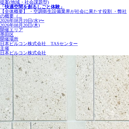
提案(地域・社会課題型)
「快適空間を創るしごと体験」
【全体概要】 ・空調衛生設備業界が社会に果たす役割 ・弊社
の概要（...
2026年08月19日(水)〜
2026年08月20日(木)
開催エリア
墨田区
開催場所
日本ビルコン株式会社 TASセンター
主催
日本ビルコン株式会社