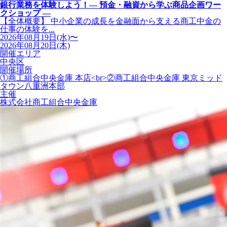
銀行業務を体験しよう！― 預金・融資から学ぶ商品企画ワー
クショップ ―
【全体概要】 中小企業の成長を金融面から支える商工中金の
仕事の体験を...
2026年08月19日(水)〜
2026年08月20日(木)
開催エリア
中央区
開催場所
①商工組合中央金庫 本店<br>②商工組合中央金庫 東京ミッド
タウン八重洲本部
主催
株式会社商工組合中央金庫