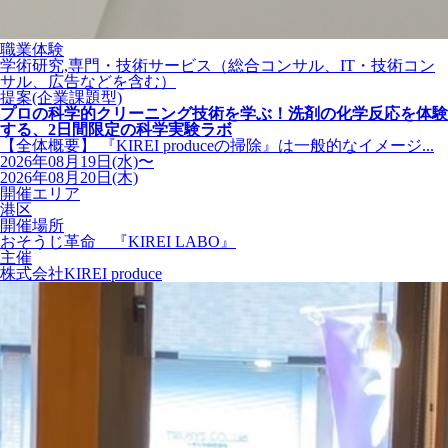
職業体験
学術研究,専門・技術サービス（総合コンサル、IT・技術コン
サル、広告などを含む）
提案(企業課題型)
プロの科学的クリーニング技術を学ぶ！洗剤の化学反応を体験
する、2日間限定の科学実験ラボ
【全体概要】 『KIREI produceの掃除』は一般的なイメージ...
2026年08月19日(水)〜
2026年08月20日(木)
開催エリア
港区
開催場所
おそうじ革命 『KIREI LABO』
主催
株式会社KIREI produce