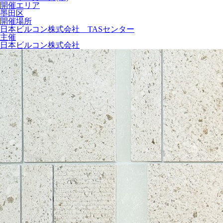
開催エリア
墨田区
開催場所
日本ビルコン株式会社 TASセンター
主催
日本ビルコン株式会社