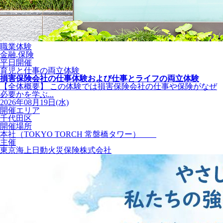
職業体験
金融,保険
平日開催
育児と仕事の両立体験
損害保険会社の仕事体験および仕事とライフの両立体験
【全体概要】 この体験では損害保険会社の仕事や保険がなぜ
必要かを学ぶ...
2026年08月19日(水)
開催エリア
千代田区
開催場所
本社（TOKYO TORCH 常盤橋タワー）
主催
東京海上日動火災保険株式会社