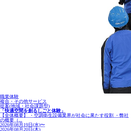
職業体験
複合・その他サービス
提案(地域・社会課題型)
「快適空間を創るしごと体験」
【全体概要】 ・空調衛生設備業界が社会に果たす役割 ・弊社
の概要（...
2026年08月19日(水)〜
2026年08月20日(木)