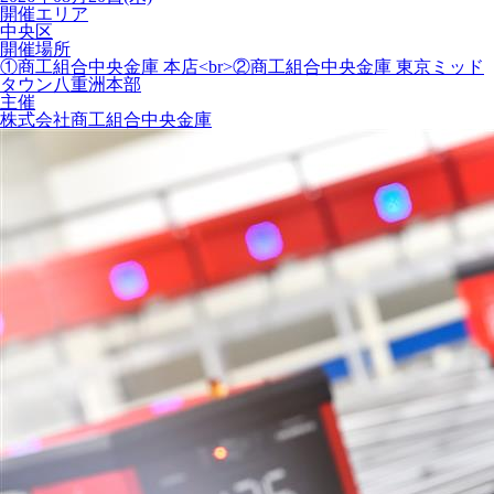
開催エリア
中央区
開催場所
①商工組合中央金庫 本店<br>②商工組合中央金庫 東京ミッド
タウン八重洲本部
主催
株式会社商工組合中央金庫