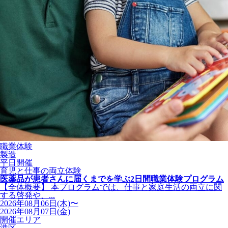
職業体験
製造
平日開催
育児と仕事の両立体験
医薬品が患者さんに届くまでを学ぶ2日間職業体験プログラム
【全体概要】 本プログラムでは、仕事と家庭生活の両立に関
する啓発や、...
2026年08月06日(木)〜
2026年08月07日(金)
開催エリア
港区