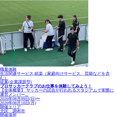
職業体験
生活関連サービス,娯楽（家庭向けサービス、芸能などを含
む）
提案(企業課題型)
プロサッカークラブのお仕事を体験してみよう！
【全体概要】 サッカーの試合が行われるスタジアムで実際に
運営メンバー...
2026年08月09日(日)〜
2026年08月10日(月)
開催エリア
北区、調布市
開催場所