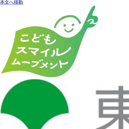
本文へ移動