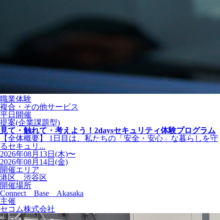
職業体験
複合・その他サービス
平日開催
提案(企業課題型)
見て・触れて・考えよう！2daysセキュリティ体験プログラム
【全体概要】 1日目は、私たちの「安全・安心」な暮らしを守
るセキュリ...
2026年08月13日(木)〜
2026年08月14日(金)
開催エリア
港区、渋谷区
開催場所
Connect Base Akasaka
主催
セコム株式会社