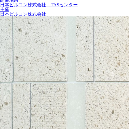
開催場所
日本ビルコン株式会社 TASセンター
主催
日本ビルコン株式会社