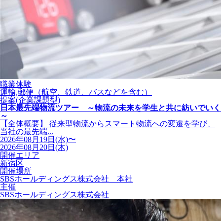
職業体験
運輸,郵便（航空、鉄道、バスなどを含む）
提案(企業課題型)
日本最先端物流ツアー ～物流の未来を学生と共に紡いでいく
～
【全体概要】 従来型物流からスマート物流への変遷を学び、
当社の最先端...
2026年08月19日(水)〜
2026年08月20日(木)
開催エリア
新宿区
開催場所
SBSホールディングス株式会社 本社
主催
SBSホールディングス株式会社