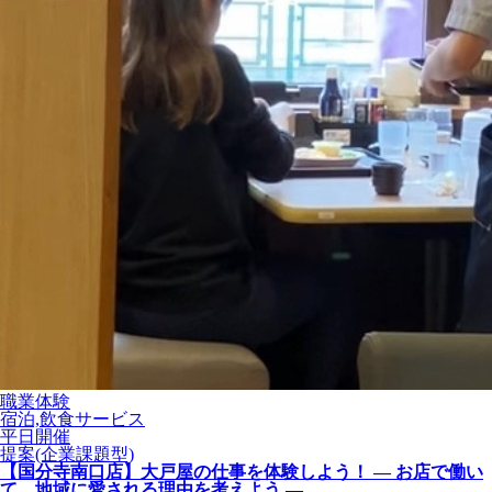
職業体験
宿泊,飲食サービス
平日開催
提案(企業課題型)
【国分寺南口店】大戸屋の仕事を体験しよう！ ― お店で働い
て、地域に愛される理由を考えよう ―