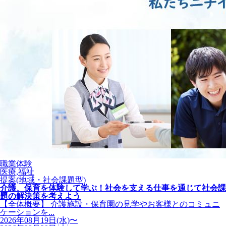
職業体験
医療,福祉
提案(地域・社会課題型)
介護、保育を体験して学ぶ！社会を支える仕事を通じて社会課
題の解決策を考えよう
【全体概要】 介護施設・保育園の見学やお客様とのコミュニ
ケーションを...
2026年08月19日(水)〜