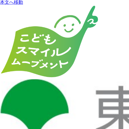
本文へ移動