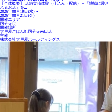
【全体概要】 店舗実務体験（仕込み・配膳）＋「地域に愛さ
れるお店」を...
2026年08月19日(水)〜
2026年08月21日(金)
開催エリア
国分寺市
開催場所
大戸屋ごはん処国分寺南口店
主催
株式会社大戸屋ホールディングス