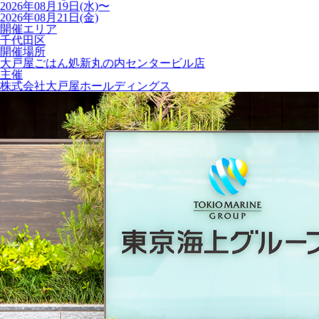
2026年08月19日(水)〜
2026年08月21日(金)
開催エリア
千代田区
開催場所
大戸屋ごはん処新丸の内センタービル店
主催
株式会社大戸屋ホールディングス