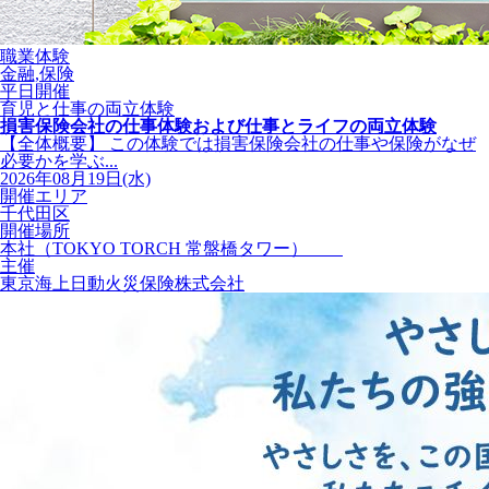
職業体験
金融,保険
平日開催
育児と仕事の両立体験
損害保険会社の仕事体験および仕事とライフの両立体験
【全体概要】 この体験では損害保険会社の仕事や保険がなぜ
必要かを学ぶ...
2026年08月19日(水)
開催エリア
千代田区
開催場所
本社（TOKYO TORCH 常盤橋タワー）
主催
東京海上日動火災保険株式会社