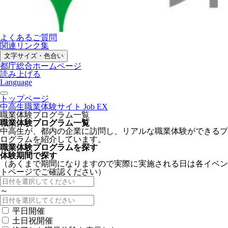
よくあるご質問
関連リンク集
文字サイズ・色合い
都庁総合ホームページ
読み上げる
Language
トップページ
中高生職業体験サイト Job EX
職業体験プログラム一覧
職業体験プログラム一覧
中高生が、都内の企業に訪問し、リアルな職業体験ができるプ
ログラムを紹介しています。
職業体験プログラムを探す
体験期間で探す
（あくまで期間になりますので実際に実施される日は各イベン
トページでご確認ください）
～
平日開催
土日祝開催