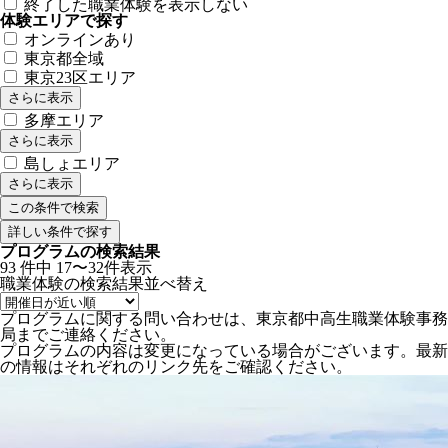
終了した職業体験を表示しない
体験エリアで探す
オンラインあり
東京都全域
東京23区エリア
さらに表示
多摩エリア
さらに表示
島しょエリア
さらに表示
詳しい条件で探す
プログラムの検索結果
93
件中
17〜32件表示
職業体験の検索結果
並べ替え
プログラムに関する問い合わせは、東京都中高生職業体験事務
局までご連絡ください。
プログラムの内容は変更になっている場合がございます。最新
の情報はそれぞれのリンク先をご確認ください。