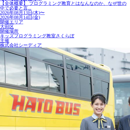
【全体概要】 プログラミング教育とはなんなのか、なぜ世の
中で必要と言...
2026年08月13日(木)〜
2026年08月14日(金)
開催エリア
大田区
開催場所
キッズプログラミング教室さくらぼ
主催
株式会社シーディア