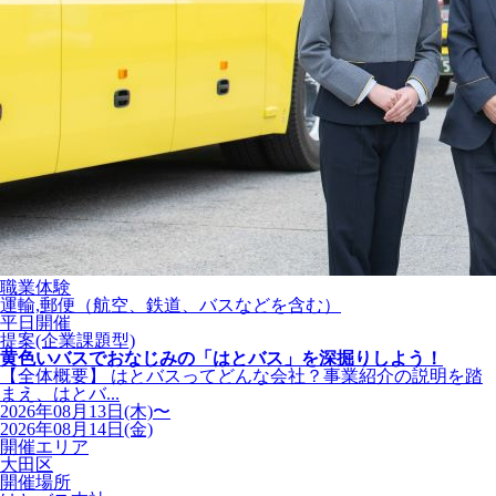
職業体験
運輸,郵便（航空、鉄道、バスなどを含む）
平日開催
提案(企業課題型)
黄色いバスでおなじみの「はとバス」を深掘りしよう！
【全体概要】 はとバスってどんな会社？事業紹介の説明を踏
まえ、はとバ...
2026年08月13日(木)〜
2026年08月14日(金)
開催エリア
大田区
開催場所