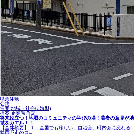
職業体験
公務
提案(地域・社会課題型)
提案(企業課題型)
将来役立つ！地域のコミュニティの学びの場！若者の意見が地
域をカエル！！
【全体概要】 １．全国でも珍しい、自治会、町内会に変わる
武蔵野市のコ...