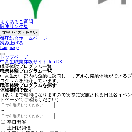
よくあるご質問
関連リンク集
文字サイズ・色合い
都庁総合ホームページ
読み上げる
Language
トップページ
中高生職業体験サイト Job EX
職業体験プログラム一覧
職業体験プログラム一覧
中高生が、都内の企業に訪問し、リアルな職業体験ができるプ
ログラムを紹介しています。
職業体験プログラムを探す
体験期間で探す
（あくまで期間になりますので実際に実施される日は各イベン
トページでご確認ください）
～
平日開催
土日祝開催