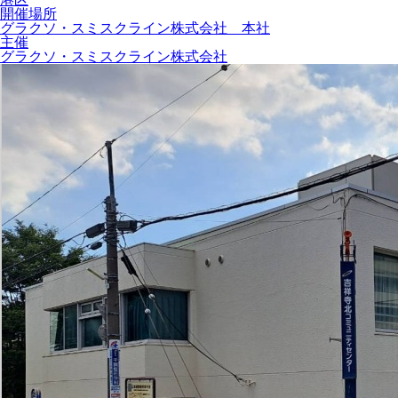
開催場所
グラクソ・スミスクライン株式会社 本社
主催
グラクソ・スミスクライン株式会社