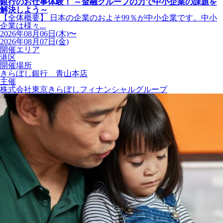
銀行のお仕事体験！ ～金融グループの力で中小企業の課題を
解決しよう～
【全体概要】 日本の企業のおよそ99％が中小企業です。中小
企業は様々...
2026年08月06日(木)〜
2026年08月07日(金)
開催エリア
港区
開催場所
きらぼし銀行 青山本店
主催
株式会社東京きらぼしフィナンシャルグループ