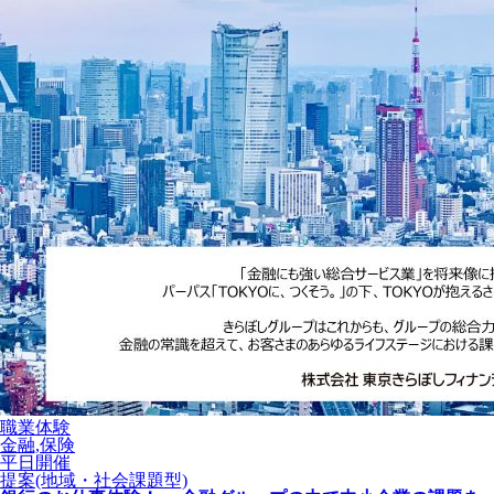
職業体験
金融,保険
平日開催
提案(地域・社会課題型)