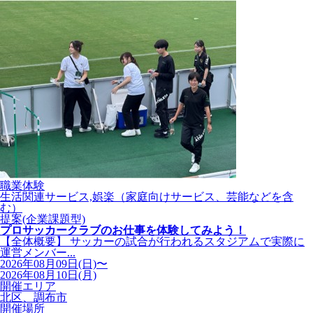
職業体験
生活関連サービス,娯楽（家庭向けサービス、芸能などを含
む）
提案(企業課題型)
プロサッカークラブのお仕事を体験してみよう！
【全体概要】 サッカーの試合が行われるスタジアムで実際に
運営メンバー...
2026年08月09日(日)〜
2026年08月10日(月)
開催エリア
北区、調布市
開催場所