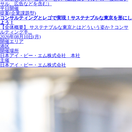
サル、広告などを含む）
平日開催
提案(企業課題型)
コンサルティングとレゴで実現！サステナブルな東京を形にし
よう！
【全体概要】 サステナブルな東京とはどういう姿か？コンサ
ルティング手...
2026年08月10日(月)
開催エリア
港区
開催場所
日本アイ・ビー・エム株式会社 本社
主催
日本アイ・ビー・エム株式会社