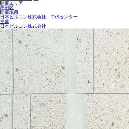
開催エリア
墨田区
開催場所
日本ビルコン株式会社 TASセンター
主催
日本ビルコン株式会社