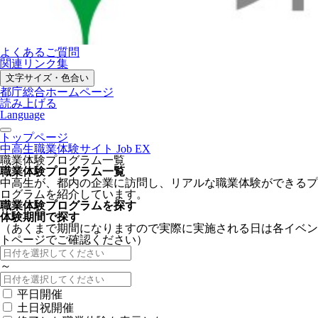
よくあるご質問
関連リンク集
文字サイズ・色合い
都庁総合ホームページ
読み上げる
Language
トップページ
中高生職業体験サイト Job EX
職業体験プログラム一覧
職業体験プログラム一覧
中高生が、都内の企業に訪問し、リアルな職業体験ができるプ
ログラムを紹介しています。
職業体験プログラムを探す
体験期間で探す
（あくまで期間になりますので実際に実施される日は各イベン
トページでご確認ください）
～
平日開催
土日祝開催