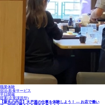
職業体験
宿泊,飲食サービス
平日開催
提案(企業課題型)
【新丸の内店】大戸屋の仕事を体験しよう！ ― お店で働い