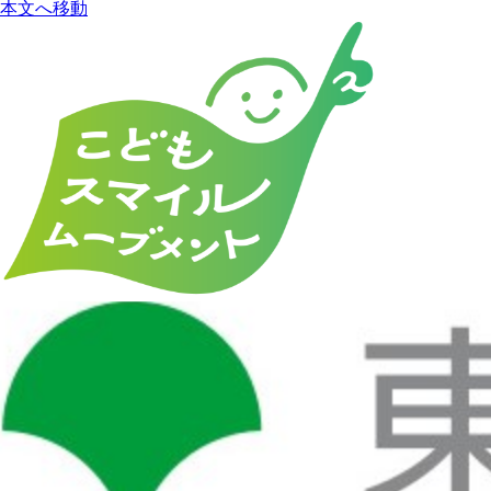
本文へ移動