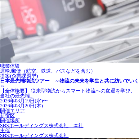
職業体験
運輸,郵便（航空、鉄道、バスなどを含む）
提案(企業課題型)
日本最先端物流ツアー ～物流の未来を学生と共に紡いでいく
～
【全体概要】 従来型物流からスマート物流への変遷を学び、
当社の最先端...
2026年08月19日(水)〜
2026年08月20日(木)
開催エリア
新宿区
開催場所
SBSホールディングス株式会社 本社
主催
SBSホールディングス株式会社