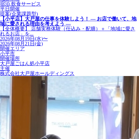
宿泊,飲食サービス
平日開催
提案(企業課題型)
【小平店】大戸屋の仕事を体験しよう！ ― お店で働いて、地
域に愛される理由を考えよう ―
【全体概要】 店舗実務体験（仕込み・配膳）＋「地域に愛さ
れるお店」を...
2026年08月19日(水)〜
2026年08月21日(金)
開催エリア
小平市
開催場所
大戸屋ごはん処小平店
主催
株式会社大戸屋ホールディングス