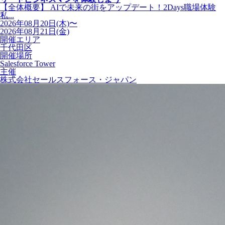
【全体概要】 AIで未来の街をアップデート！2Days職場体験
私...
2026年08月20日(木)〜
2026年08月21日(金)
開催エリア
千代田区
開催場所
Salesforce Tower
主催
株式会社セールスフォース・ジャパン