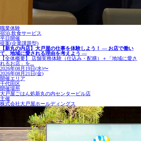
職業体験
宿泊,飲食サービス
平日開催
提案(企業課題型)
【新丸の内店】大戸屋の仕事を体験しよう！ ― お店で働い
て、地域に愛される理由を考えよう ―
【全体概要】 店舗実務体験（仕込み・配膳）＋「地域に愛さ
れるお店」を...
2026年08月19日(水)〜
2026年08月21日(金)
開催エリア
千代田区
開催場所
大戸屋ごはん処新丸の内センタービル店
主催
株式会社大戸屋ホールディングス