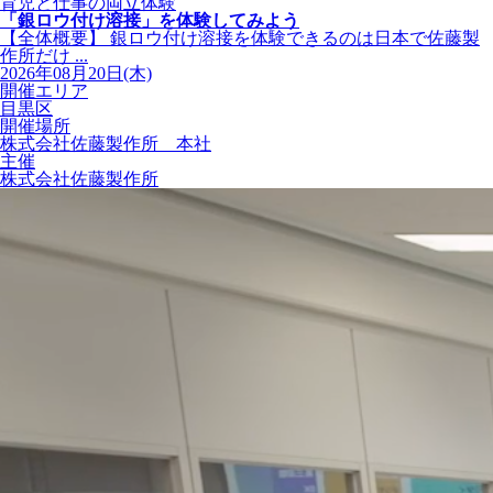
育児と仕事の両立体験
「銀ロウ付け溶接」を体験してみよう
【全体概要】 銀ロウ付け溶接を体験できるのは日本で佐藤製
作所だけ ...
2026年08月20日(木)
開催エリア
目黒区
開催場所
株式会社佐藤製作所 本社
主催
株式会社佐藤製作所