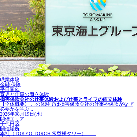
職業体験
金融,保険
平日開催
育児と仕事の両立体験
損害保険会社の仕事体験および仕事とライフの両立体験
【全体概要】 この体験では損害保険会社の仕事や保険がなぜ
必要かを学ぶ...
2026年08月19日(水)
開催エリア
千代田区
開催場所
本社（TOKYO TORCH 常盤橋タワー）