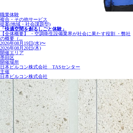
職業体験
複合・その他サービス
提案(地域・社会課題型)
「快適空間を創るしごと体験」
【全体概要】 ・空調衛生設備業界が社会に果たす役割 ・弊社
の概要（...
2026年08月19日(水)〜
2026年08月20日(木)
開催エリア
墨田区
開催場所
日本ビルコン株式会社 TASセンター
主催
日本ビルコン株式会社