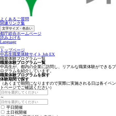
よくあるご質問
関連リンク集
文字サイズ・色合い
都庁総合ホームページ
読み上げる
Language
トップページ
中高生職業体験サイト Job EX
職業体験プログラム一覧
職業体験プログラム一覧
中高生が、都内の企業に訪問し、リアルな職業体験ができるプ
ログラムを紹介しています。
職業体験プログラムを探す
体験期間で探す
（あくまで期間になりますので実際に実施される日は各イベン
トページでご確認ください）
～
平日開催
土日祝開催