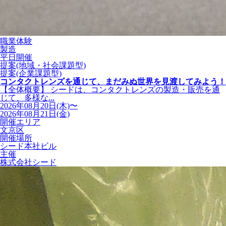
職業体験
製造
平日開催
提案(地域・社会課題型)
提案(企業課題型)
コンタクトレンズを通じて、まだみぬ世界を見渡してみよう！
【全体概要】 シードは、コンタクトレンズの製造・販売を通
じて、多様な...
2026年08月20日(木)〜
2026年08月21日(金)
開催エリア
文京区
開催場所
シード本社ビル
主催
株式会社シード