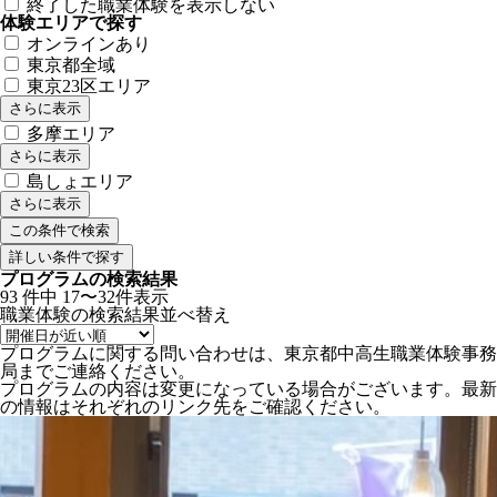
終了した職業体験を表示しない
体験エリアで探す
オンラインあり
東京都全域
東京23区エリア
さらに表示
多摩エリア
さらに表示
島しょエリア
さらに表示
詳しい条件で探す
プログラムの検索結果
93
件中
17〜32件表示
職業体験の検索結果
並べ替え
プログラムに関する問い合わせは、東京都中高生職業体験事務
局までご連絡ください。
プログラムの内容は変更になっている場合がございます。最新
の情報はそれぞれのリンク先をご確認ください。