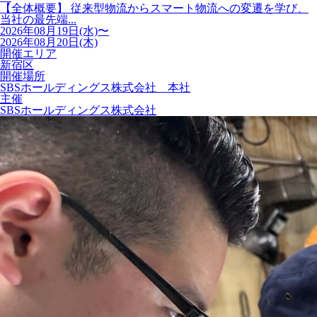
【全体概要】 従来型物流からスマート物流への変遷を学び、
当社の最先端...
2026年08月19日(水)〜
2026年08月20日(木)
開催エリア
新宿区
開催場所
SBSホールディングス株式会社 本社
主催
SBSホールディングス株式会社