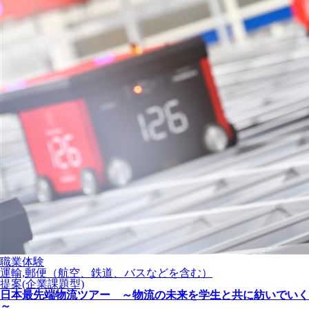
職業体験
運輸,郵便（航空、鉄道、バスなどを含む）
提案(企業課題型)
日本最先端物流ツアー ～物流の未来を学生と共に紡いでいく
～