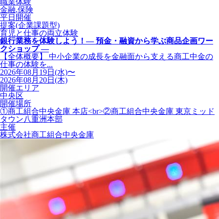
職業体験
金融,保険
平日開催
提案(企業課題型)
育児と仕事の両立体験
銀行業務を体験しよう！― 預金・融資から学ぶ商品企画ワー
クショップ ―
【全体概要】 中小企業の成長を金融面から支える商工中金の
仕事の体験を...
2026年08月19日(水)〜
2026年08月20日(木)
開催エリア
中央区
開催場所
①商工組合中央金庫 本店<br>②商工組合中央金庫 東京ミッド
タウン八重洲本部
主催
株式会社商工組合中央金庫