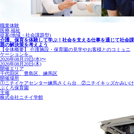
職業体験
医療,福祉
提案(地域・社会課題型)
介護、保育を体験して学ぶ！社会を支える仕事を通じて社会課
題の解決策を考えよう
【全体概要】 介護施設・保育園の見学やお客様とのコミュニ
ケーションを...
2026年08月19日(水)〜
2026年08月20日(木)
開催エリア
千代田区、豊島区、練馬区
開催場所
①ニチイケアセンター練馬さくら台 ②ニチイキッズかみいけ
ぶくろ保育園
主催
株式会社ニチイ学館