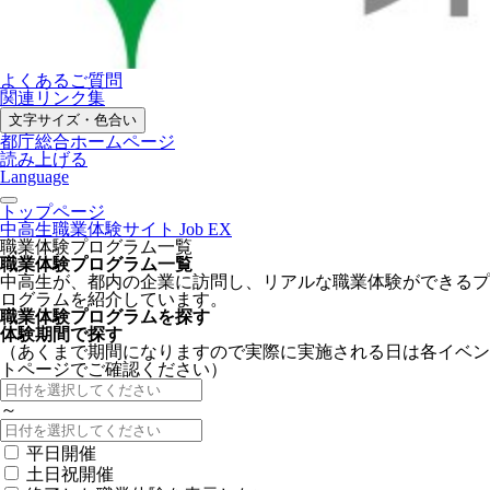
よくあるご質問
関連リンク集
文字サイズ・色合い
都庁総合ホームページ
読み上げる
Language
トップページ
中高生職業体験サイト Job EX
職業体験プログラム一覧
職業体験プログラム一覧
中高生が、都内の企業に訪問し、リアルな職業体験ができるプ
ログラムを紹介しています。
職業体験プログラムを探す
体験期間で探す
（あくまで期間になりますので実際に実施される日は各イベン
トページでご確認ください）
～
平日開催
土日祝開催