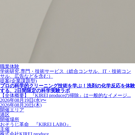
職業体験
学術研究,専門・技術サービス（総合コンサル、IT・技術コン
サル、広告などを含む）
提案(企業課題型)
プロの科学的クリーニング技術を学ぶ！洗剤の化学反応を体験
する、2日間限定の科学実験ラボ
【全体概要】 『KIREI produceの掃除』は一般的なイメージ...
2026年08月19日(水)〜
2026年08月20日(木)
開催エリア
港区
開催場所
おそうじ革命 『KIREI LABO』
主催
株式会社KIREI produce