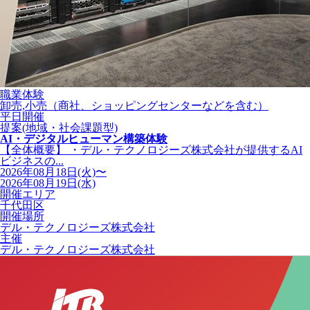
職業体験
卸売,小売（商社、ショッピングセンターなどを含む）
平日開催
提案(地域・社会課題型)
AI・デジタルヒューマン構築体験
【全体概要】 ・デル・テクノロジーズ株式会社が提供するAI
ビジネスの...
2026年08月18日(火)〜
2026年08月19日(水)
開催エリア
千代田区
開催場所
デル・テクノロジーズ株式会社
主催
デル・テクノロジーズ株式会社