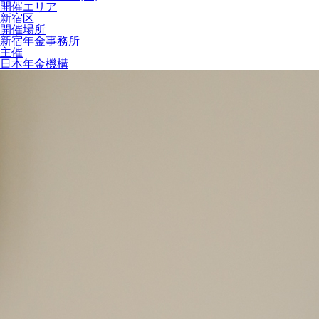
開催エリア
新宿区
開催場所
新宿年金事務所
主催
日本年金機構