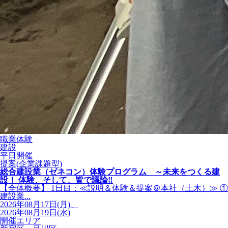
職業体験
建設
平日開催
提案(企業課題型)
総合建設業（ゼネコン）体験プログラム ～未来をつくる建
設！ 体験、そして、皆で議論‼
【全体概要】 1日目：≪説明＆体験＆提案＠本社（土木）≫ ①
建設業...
2026年08月17日(月)、
2026年08月19日(水)
開催エリア