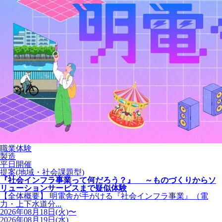
職業体験
製造
平日開催
提案(地域・社会課題型)
『社会インフラ事業って何だろう？』 ～ものづくりからソ
リューションサービスまで疑似体験
【全体概要】 明電舎が手がける『社会インフラ事業』（電
力・上下水道分...
2026年08月18日(火)〜
2026年08月19日(水)