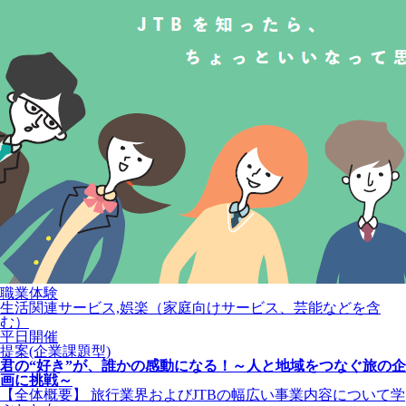
職業体験
生活関連サービス,娯楽（家庭向けサービス、芸能などを含
む）
平日開催
提案(企業課題型)
君の“好き”が、誰かの感動になる！～人と地域をつなぐ旅の企
画に挑戦～
【全体概要】 旅行業界およびJTBの幅広い事業内容について学