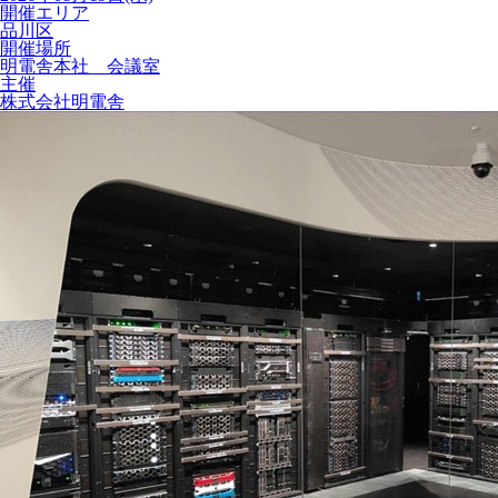
開催エリア
品川区
開催場所
明電舎本社 会議室
主催
株式会社明電舎