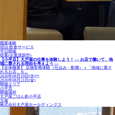
職業体験
宿泊,飲食サービス
平日開催
提案(企業課題型)
【小平店】大戸屋の仕事を体験しよう！ ― お店で働いて、地
域に愛される理由を考えよう ―
【全体概要】 店舗実務体験（仕込み・配膳）＋「地域に愛さ
れるお店」を...
2026年08月19日(水)〜
2026年08月21日(金)
開催エリア
小平市
開催場所
大戸屋ごはん処小平店
主催
株式会社大戸屋ホールディングス