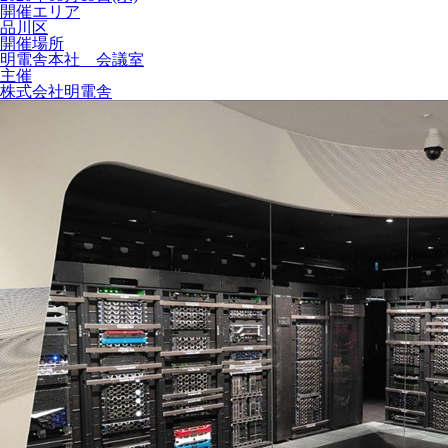
開催エリア
品川区
開催場所
明電舎本社 会議室
主催
株式会社明電舎