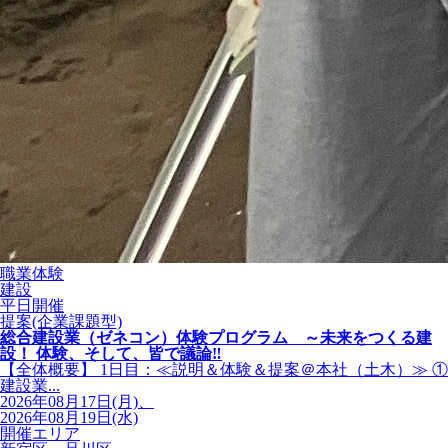
職業体験
建設
平日開催
提案(企業課題型)
総合建設業（ゼネコン）体験プログラム ～未来をつくる建
設！ 体験、そして、皆で議論‼
【全体概要】 1日目：≪説明＆体験＆提案＠本社（土木）≫ ①
建設業...
2026年08月17日(月)、
2026年08月19日(水)
開催エリア