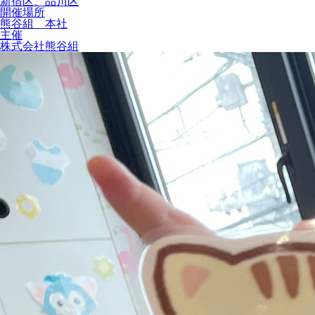
新宿区、品川区
開催場所
熊谷組 本社
主催
株式会社熊谷組