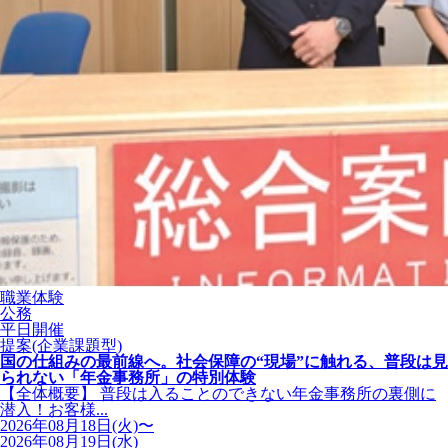
職業体験
公務
平日開催
提案(企業課題型)
国の仕組みの最前線へ。社会保障の“現場”に触れる、普段は見
られない「年金事務所」の特別体験
【全体概要】 普段は入ることのできない年金事務所の裏側に
潜入！お客様...
2026年08月18日(火)〜
2026年08月19日(水)