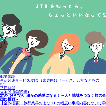
職業体験
生活関連サービス,娯楽（家庭向けサービス、芸能などを含
む）
平日開催
提案(企業課題型)
君の“好き”が、誰かの感動になる！～人と地域をつなぐ旅の企
画に挑戦～
【全体概要】 旅行業界およびJTBの幅広い事業内容について学