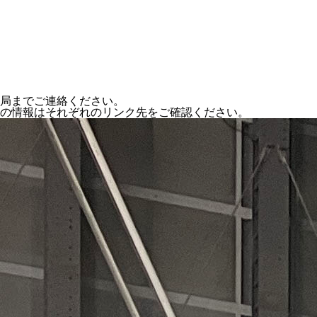
局までご連絡ください。
の情報はそれぞれのリンク先をご確認ください。