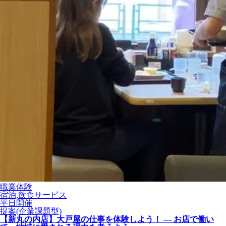
職業体験
宿泊,飲食サービス
平日開催
提案(企業課題型)
【新丸の内店】大戸屋の仕事を体験しよう！ ― お店で働い