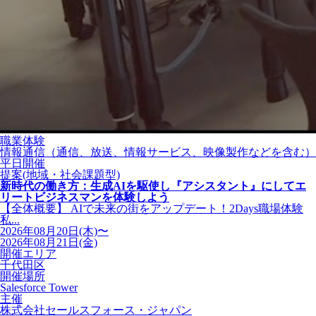
職業体験
情報通信（通信、放送、情報サービス、映像製作などを含む）
平日開催
提案(地域・社会課題型)
新時代の働き方：生成AIを駆使し『アシスタント』にしてエ
リートビジネスマンを体験しよう
【全体概要】 AIで未来の街をアップデート！2Days職場体験
私...
2026年08月20日(木)〜
2026年08月21日(金)
開催エリア
千代田区
開催場所
Salesforce Tower
主催
株式会社セールスフォース・ジャパン