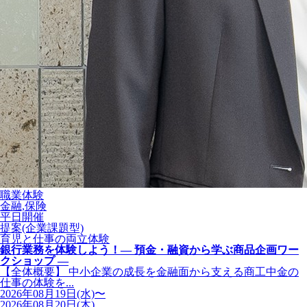
職業体験
金融,保険
平日開催
提案(企業課題型)
育児と仕事の両立体験
銀行業務を体験しよう！― 預金・融資から学ぶ商品企画ワー
クショップ ―
【全体概要】 中小企業の成長を金融面から支える商工中金の
仕事の体験を...
2026年08月19日(水)〜
2026年08月20日(木)