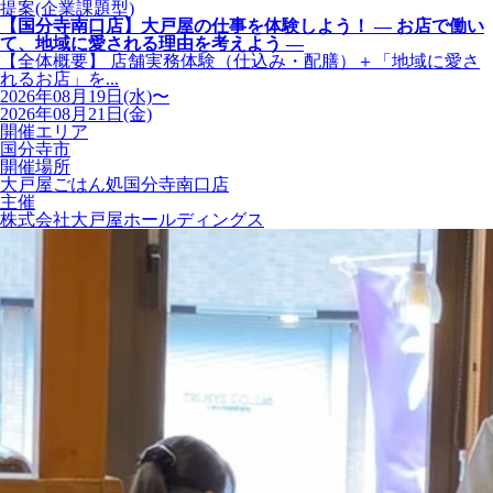
提案(企業課題型)
【国分寺南口店】大戸屋の仕事を体験しよう！ ― お店で働い
て、地域に愛される理由を考えよう ―
【全体概要】 店舗実務体験（仕込み・配膳）＋「地域に愛さ
れるお店」を...
2026年08月19日(水)〜
2026年08月21日(金)
開催エリア
国分寺市
開催場所
大戸屋ごはん処国分寺南口店
主催
株式会社大戸屋ホールディングス