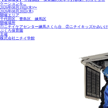
ケーションを...
2026年08月19日(水)〜
2026年08月20日(木)
開催エリア
千代田区、豊島区、練馬区
開催場所
①ニチイケアセンター練馬さくら台 ②ニチイキッズかみいけ
ぶくろ保育園
主催
株式会社ニチイ学館