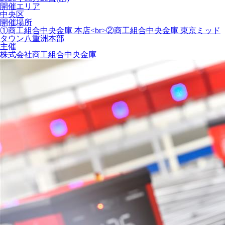
開催エリア
中央区
開催場所
①商工組合中央金庫 本店<br>②商工組合中央金庫 東京ミッド
タウン八重洲本部
主催
株式会社商工組合中央金庫