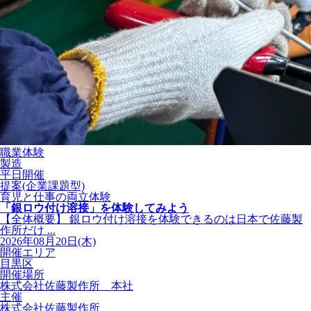
職業体験
製造
平日開催
提案(企業課題型)
育児と仕事の両立体験
「銀ロウ付け溶接」を体験してみよう
【全体概要】 銀ロウ付け溶接を体験できるのは日本で佐藤製
作所だけ ...
2026年08月20日(木)
開催エリア
目黒区
開催場所
株式会社佐藤製作所 本社
主催
株式会社佐藤製作所