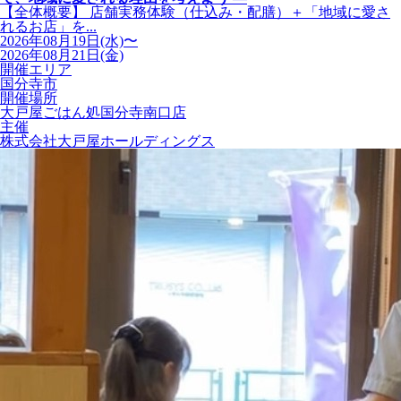
【全体概要】 店舗実務体験（仕込み・配膳）＋「地域に愛さ
れるお店」を...
2026年08月19日(水)〜
2026年08月21日(金)
開催エリア
国分寺市
開催場所
大戸屋ごはん処国分寺南口店
主催
株式会社大戸屋ホールディングス