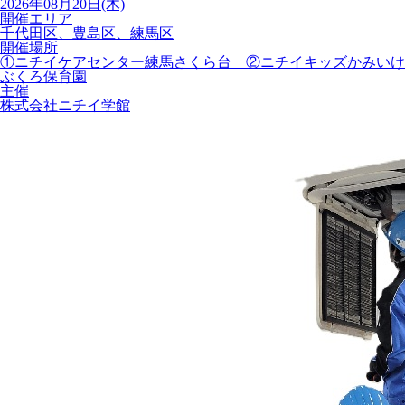
2026年08月20日(木)
開催エリア
千代田区、豊島区、練馬区
開催場所
①ニチイケアセンター練馬さくら台 ②ニチイキッズかみいけ
ぶくろ保育園
主催
株式会社ニチイ学館