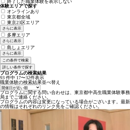
終了した職業体験を表示しない
体験エリアで探す
オンラインあり
東京都全域
東京23区エリア
さらに表示
多摩エリア
さらに表示
島しょエリア
さらに表示
詳しい条件で探す
プログラムの検索結果
93
件中
17〜32件表示
職業体験の検索結果
並べ替え
プログラムに関する問い合わせは、東京都中高生職業体験事務
局までご連絡ください。
プログラムの内容は変更になっている場合がございます。最新
の情報はそれぞれのリンク先をご確認ください。