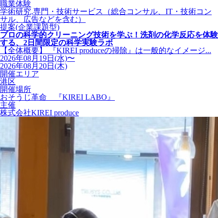
職業体験
学術研究,専門・技術サービス（総合コンサル、IT・技術コン
サル、広告などを含む）
提案(企業課題型)
プロの科学的クリーニング技術を学ぶ！洗剤の化学反応を体験
する、2日間限定の科学実験ラボ
【全体概要】 『KIREI produceの掃除』は一般的なイメージ...
2026年08月19日(水)〜
2026年08月20日(木)
開催エリア
港区
開催場所
おそうじ革命 『KIREI LABO』
主催
株式会社KIREI produce