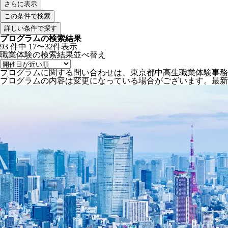
さらに表示
詳しい条件で探す
プログラムの検索結果
93
件中
17〜32件表示
職業体験の検索結果
並べ替え
プログラムに関する問い合わせは、東京都中高生職業体験事務
プログラムの内容は変更になっている場合がございます。最新